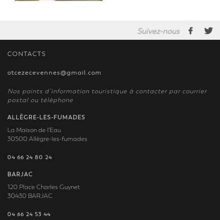
Suivez-nous
CONTACTS
otcezecevennes@gmail.com
Nos points d’information touristique à contacter par courrier
postal ou téléphone
ALLÈGRE-LES-FUMADES
La Maison de l'Eau
30500 Allègre-les-fumades
04 66 24 80 24
BARJAC
120 Place Charles Guynet
30430 BARJAC
04 66 24 53 44