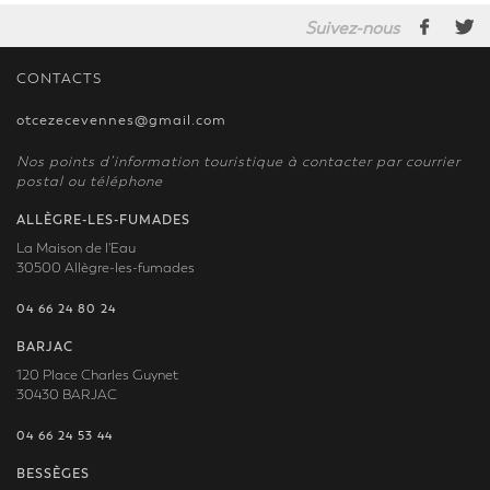
Suivez-nous
CONTACTS
otcezecevennes@gmail.com
Nos points d’information touristique à contacter par courrier
postal ou téléphone
ALLÈGRE-LES-FUMADES
La Maison de l'Eau
30500 Allègre-les-fumades
04 66 24 80 24
BARJAC
120 Place Charles Guynet
30430 BARJAC
04 66 24 53 44
BESSÈGES