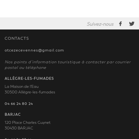
Suivez-nous
CONTACTS
otcezecevennes@gmail.com
Nos points d’information touristique à contacter par courrier
postal ou téléphone
ALLÈGRE-LES-FUMADES
La Maison de l'Eau
30500 Allègre-les-fumades
04 66 24 80 24
BARJAC
120 Place Charles Guynet
30430 BARJAC