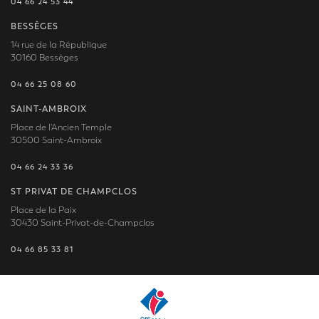
04 66 24 53 44
BESSÈGES
14 rue de la République
30160 Bessèges
04 66 25 08 60
SAINT-AMBROIX
Place de l'Ancien Temple
30500 Saint-Ambroix
04 66 24 33 36
ST PRIVAT DE CHAMPCLOS
Place de la Paix
30430 Saint-Privat-de-Champclos
04 66 85 33 81