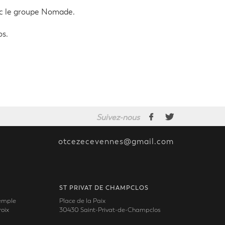
vec le groupe Nomade.
os.
Suivez-nous
otcezecevennes@gmail.com
ST PRIVAT DE CHAMPCLOS
Temple
Place de la Paix
oix
30430 Saint-Privat-de-Champclos