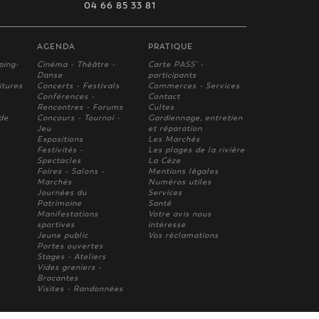
04 66 85 33 81
AGENDA
PRATIQUE
ping-
Cinéma - Théâtre -
Carte PASS' -
Danse
participants
itures
Concerts - Festivals
Commerces - Services
Conférences -
Contact
Rencontres - Forums
Cultes
 de
Concours - Tournoi -
Gardiennage, entretien
Jeu
et réparation
Expositions
Les Marchés
Festivités -
Les plages de la rivière
Spectacles
La Cèze
Foires - Salons -
Mentions légales
Marchés
Numéros utiles
Journées du
Services
Patrimoine
Santé
Manifestations
Votre avis nous
sportives
intèresse
Jeune public
Vos réclamations
Portes ouvertes
Stages - Ateliers
Vides greniers -
Brocantes
Visites - Randonnées