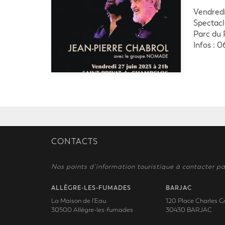
Vendredi
Spectacl
Parc du 
Infos : 0
CONTACTS
Nos points d’information touristique à contacter pa
ALLÈGRE-LES-FUMADES
BARJAC
La Maison de l'Eau
120 Place Charles G
30500 Allègre-les-fumades
30430 BARJAC