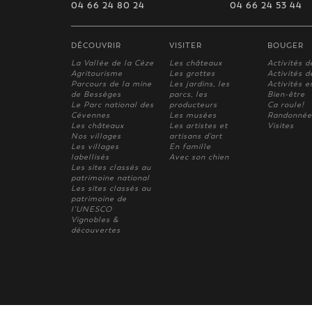
04 66 24 80 24
04 66 24 53 44
DÉCOUVRIR
VISITER
BOUGER
La Vallée de la Cèze
Les châteaux
Activités d
Agritourisme
Les grottes
Activités de
Parcours de la mine
Les jardins, les
Activités e
de Bessèges
parcs, les
Bien-être
Le Parc national des
producteurs
Ca roule!
Cévennes
Les musées
Randonnée
Les châteaux
Les artistes et
Visites
Nos villages
artisans d'art
Les villages
En famille
labellisés
Avec son chien
Les sites classés au
patrimoine national
Les sites classés au
patrimoine de
l'UNESCO
Vignobles &
découvertes