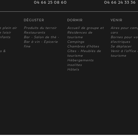
04 66 25 08 60
04 66 24 33 36
DÉGUSTER
DORMIR
VENIR
e plein air
Produits du terroir
Accueil de groupe et
Aires pour cam
 loisir
Restaurants
Résidences de
cars
nfants
Bar - Salon de thé -
tourisme
Bornes pour vo
Bar à vin - Epicerie
Campings
électriques
fine
Chambres d'hôtes
Se déplacer
s &
Gîtes - Meublés de
Venir à l'office
tourisme
tourisme
Hébergements
insolites
Hôtels