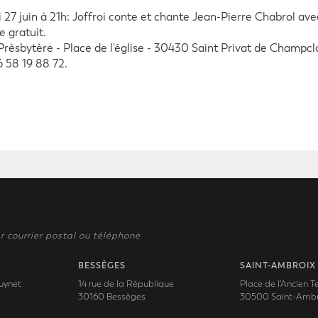
 27 juin à 21h: Joffroi conte et chante Jean-Pierre Chabrol a
e gratuit.
Prèsbytère - Place de l'église - 30430 Saint Privat de Champcl
6 58 19 88 72.
r courrier postal ou téléphone
BESSÈGES
SAINT-AMBROIX
uynet
14 rue de la République
Place de l'Ancien 
30160 Bessèges
30500 Saint-Ambr