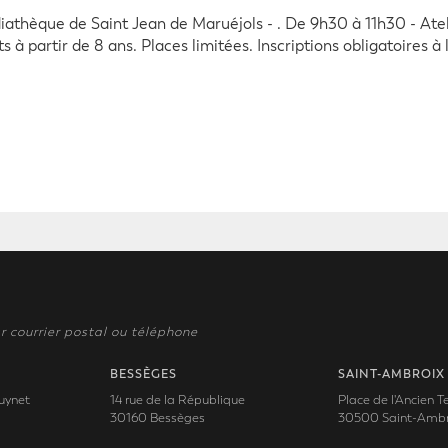
iathèque de Saint Jean de Maruéjols - . De 9h30 à 11h30 - Atel
s à partir de 8 ans. Places limitées. Inscriptions obligatoires 
r courrier postal ou téléphone
BESSÈGES
SAINT-AMBROIX
uynet
14 rue de la République
Place de l'Ancien 
30160 Bessèges
30500 Saint-Ambr