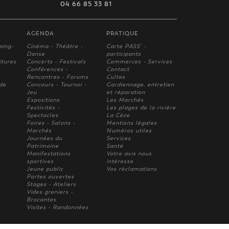
04 66 85 33 81
AGENDA
PRATIQUE
ping-
Cinéma - Théâtre -
Carte PASS' -
Danse
participants
itures
Concerts - Festivals
Commerces - Services
Conférences -
Contact
Rencontres - Forums
Cultes
 de
Concours - Tournoi -
Gardiennage, entretien
Jeu
et réparation
Expositions
Les Marchés
Festivités -
Les plages de la rivière
Spectacles
La Cèze
Foires - Salons -
Mentions légales
Marchés
Numéros utiles
Journées du
Services
Patrimoine
Santé
Manifestations
Votre avis nous
sportives
intèresse
Jeune public
Vos réclamations
Portes ouvertes
Stages - Ateliers
Vides greniers -
Brocantes
Visites - Randonnées