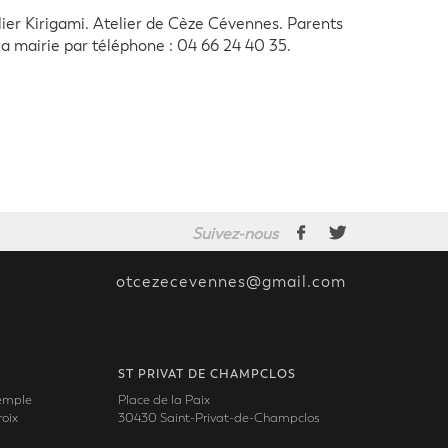
ier Kirigami. Atelier de Cèze Cévennes. Parents
à la mairie par téléphone : 04 66 24 40 35.
Suivez-nous
otcezecevennes@gmail.com
ST PRIVAT DE CHAMPCLOS
Temple
Place de la Paix
oix
30430 Saint-Privat-de-Champclos