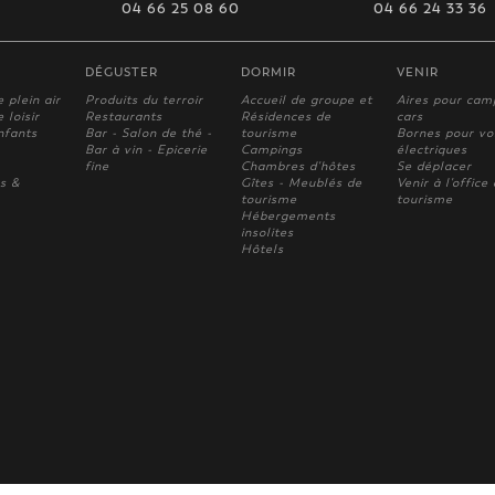
04 66 25 08 60
04 66 24 33 36
DÉGUSTER
DORMIR
VENIR
e plein air
Produits du terroir
Accueil de groupe et
Aires pour cam
 loisir
Restaurants
Résidences de
cars
nfants
Bar - Salon de thé -
tourisme
Bornes pour vo
Bar à vin - Epicerie
Campings
électriques
fine
Chambres d'hôtes
Se déplacer
s &
Gîtes - Meublés de
Venir à l'office
tourisme
tourisme
Hébergements
insolites
Hôtels