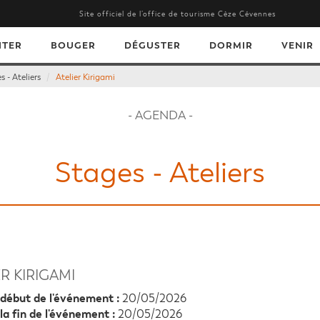
Site officiel de l’office de tourisme Cèze Cévennes
ITER
BOUGER
DÉGUSTER
DORMIR
VENIR
s - Ateliers
Atelier Kirigami
- AGENDA -
Stages - Ateliers
R KIRIGAMI
début de l'événement :
20/05/2026
la fin de l'événement :
20/05/2026