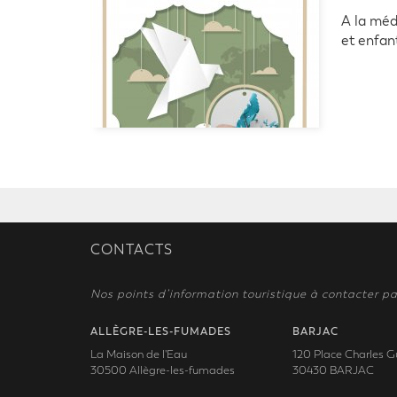
A la méd
et enfant
CONTACTS
Nos points d’information touristique à contacter pa
ALLÈGRE-LES-FUMADES
BARJAC
La Maison de l'Eau
120 Place Charles G
30500 Allègre-les-fumades
30430 BARJAC