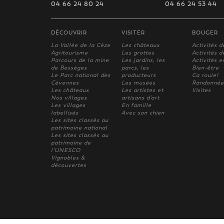
04 66 24 80 24
04 66 24 53 44
DÉCOUVRIR
VISITER
BOUGER
La Vallée de la Cèze
Les châteaux
Activités d
Agritourisme
Les grottes
Activités de
Parcours de la mine
Les jardins, les
Activités e
de Bessèges
parcs, les
Bien-être
Le Parc national des
producteurs
Ca roule!
Cévennes
Les musées
Randonnée
Les châteaux
Les artistes et
Visites
Nos villages
artisans d'art
Les villages
En famille
labellisés
Avec son chien
Les sites classés au
patrimoine national
Les sites classés au
patrimoine de
l'UNESCO
Vignobles &
découvertes