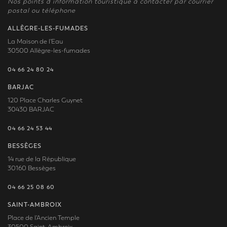
Nos points d’information touristique à contacter par courrier
postal ou téléphone
ALLÈGRE-LES-FUMADES
La Maison de l'Eau
30500 Allègre-les-fumades
04 66 24 80 24
BARJAC
120 Place Charles Guynet
30430 BARJAC
04 66 24 53 44
BESSÈGES
14 rue de la République
30160 Bessèges
04 66 25 08 60
SAINT-AMBROIX
Place de l'Ancien Temple