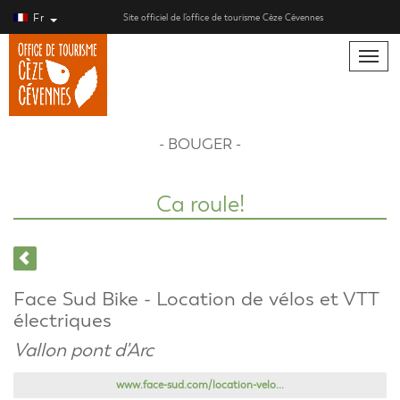
Fr
Site officiel de l’office de tourisme Cèze Cévennes
Toggle
naviga
- BOUGER -
Ca roule!
Face Sud Bike - Location de vélos et VTT
électriques
Vallon pont d'Arc
www.face-sud.com/location-velo...