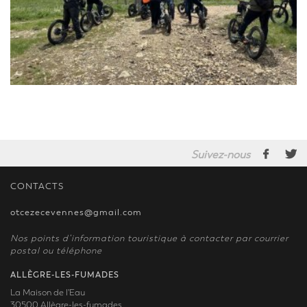
Suivez-nous
CONTACTS
otcezecevennes@gmail.com
Nos points d’information touristique à contacter par courrier
postal ou téléphone
ALLÈGRE-LES-FUMADES
La Maison de l'Eau
30500 Allègre-les-fumades