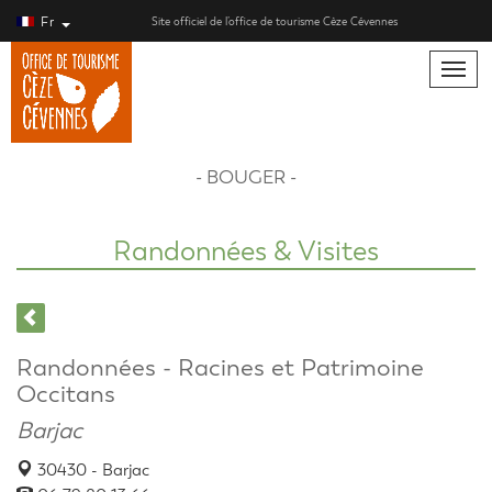
Fr
Site officiel de l’office de tourisme Cèze Cévennes
Toggle
naviga
- BOUGER -
Randonnées & Visites
Randonnées - Racines et Patrimoine
Occitans
Barjac
30430 - Barjac