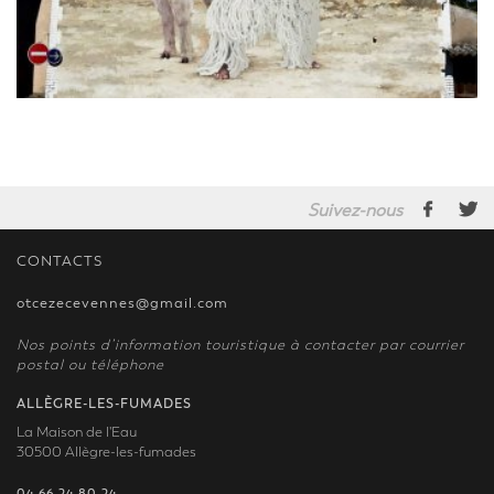
Suivez-nous
CONTACTS
otcezecevennes@gmail.com
Nos points d’information touristique à contacter par courrier
postal ou téléphone
ALLÈGRE-LES-FUMADES
La Maison de l'Eau
30500 Allègre-les-fumades
04 66 24 80 24