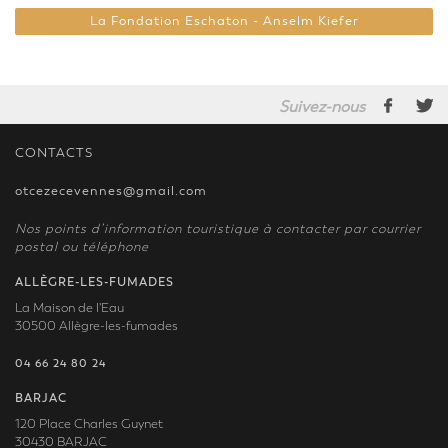
La Fondation Eschaton - Anselm Kiefer
Suivez-nous
CONTACTS
otcezecevennes@gmail.com
Nos points d’information touristique à contacter par courrier
postal ou téléphone
ALLÈGRE-LES-FUMADES
La Maison de l'Eau
30500 Allègre-les-fumades
04 66 24 80 24
BARJAC
120 Place Charles Guynet
30430 BARJAC