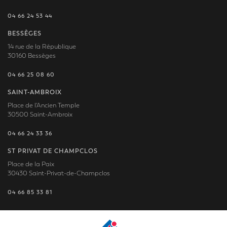
04 66 24 53 44
BESSÈGES
14 rue de la République
30160 Bessèges
04 66 25 08 60
SAINT-AMBROIX
Place de l'Ancien Temple
30500 Saint-Ambroix
04 66 24 33 36
ST PRIVAT DE CHAMPCLOS
Place de la Paix
30430 Saint-Privat-de-Champclos
04 66 85 33 81