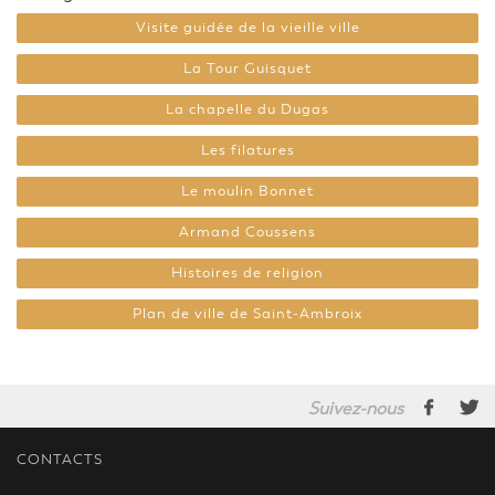
Visite guidée de la vieille ville
La Tour Guisquet
La chapelle du Dugas
Les filatures
Le moulin Bonnet
Armand Coussens
Histoires de religion
Plan de ville de Saint-Ambroix
Suivez-nous
CONTACTS