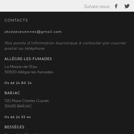
Suivez-nous
CONTACTS
otcezecevennes@gmail.com
Nos points d’information touristique à contacter par courrier
postal ou téléphone
ALLÈGRE-LES-FUMADES
La Maison de l'Eau
30500 Allègre-les-fumades
04 66 24 80 24
BARJAC
120 Place Charles Guynet
30430 BARJAC
04 66 24 53 44
BESSÈGES