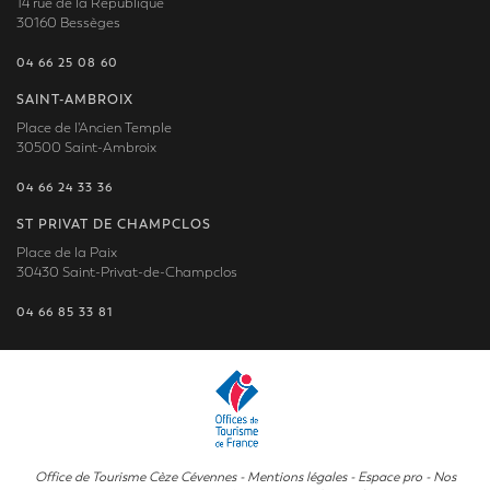
14 rue de la République
30160 Bessèges
04 66 25 08 60
SAINT-AMBROIX
Place de l'Ancien Temple
30500 Saint-Ambroix
04 66 24 33 36
ST PRIVAT DE CHAMPCLOS
Place de la Paix
30430 Saint-Privat-de-Champclos
04 66 85 33 81
Office de Tourisme Cèze Cévennes -
Mentions légales
-
Espace pro
-
Nos