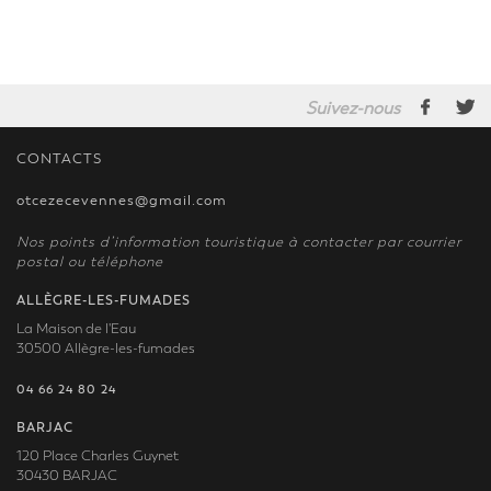
Suivez-nous
CONTACTS
otcezecevennes@gmail.com
Nos points d’information touristique à contacter par courrier
postal ou téléphone
ALLÈGRE-LES-FUMADES
La Maison de l'Eau
30500 Allègre-les-fumades
04 66 24 80 24
BARJAC
120 Place Charles Guynet
30430 BARJAC