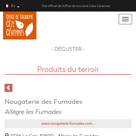
Fr
Site officiel de l’office de tourisme Cèze Cévennes
Toggle
naviga
- DÉGUSTER -
Produits du terroir
Nougaterie des Fumades
Allègre les Fumades
www.nougaterie-fumades.com...