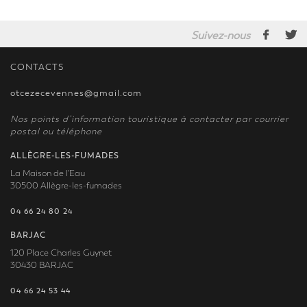
Suivez-nous
CONTACTS
otcezecevennes@gmail.com
Nos points d’information touristique à contacter par courrier
postal ou téléphone
ALLÈGRE-LES-FUMADES
La Maison de l'Eau
30500 Allègre-les-fumades
04 66 24 80 24
BARJAC
120 Place Charles Guynet
30430 BARJAC
04 66 24 53 44