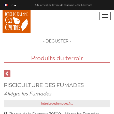
Fr
Site officiel de l’office de tourisme Cèze Cévennes
Toggle
naviga
- DÉGUSTER -
Produits du terroir
PISCICULTURE DES FUMADES
Allègre les Fumades
latruitedesfumades.fr...