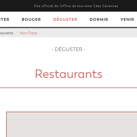
Site officiel de l’office de tourisme Cèze Cévennes
ITER
BOUGER
DÉGUSTER
DORMIR
VENIR
taurants
Nico Pizza
- DÉGUSTER -
Restaurants