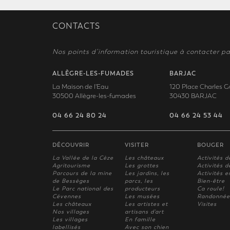
CONTACTS
Nos points d’information touristique à contacter pa
ALLÈGRE-LES-FUMADES
BARJAC
La Maison de l'Eau
120 Place Charles G
30500 Allègre-les-fumades
30430 BARJAC
04 66 24 80 24
04 66 24 53 44
DÉCOUVRIR
VISITER
BOUGER
La Vallée de la Cèze
Les châteaux
Activités d
Agritourisme
Les grottes
Activités de
Parcours de la mine
Les jardins, les
Activités e
de Bessèges
parcs, les
Bien-être
Le Parc national des
producteurs
Ca roule!
Cévennes
Les musées
Randonnée
Les châteaux
Les artistes et
Visites
Nos villages
artisans d'art
Les villages
En famille
labellisés
Avec son chien