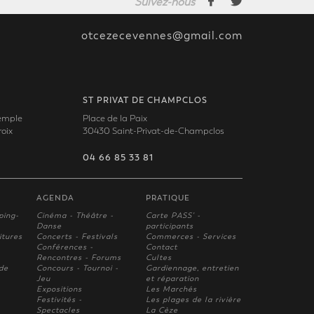
Suivez-nous
otcezecevennes@gmail.com
ST PRIVAT DE CHAMPCLOS
Temple
Place de la Paix
oix
30430 Saint-Privat-de-Champclos
04 66 85 33 81
AGENDA
PRATIQUE
ping-
Cinéma - Théâtre -
Carte PASS' -
Danse
participants
itures
Concerts - Festivals
Commerces - Services
Conférences -
Contact
Rencontres - Forums
Cultes
 de
Concours - Tournoi -
Gardiennage, entretien
Jeu
et réparation
Expositions
Les Marchés
Festivités -
Les plages de la rivière
Spectacles
La Cèze