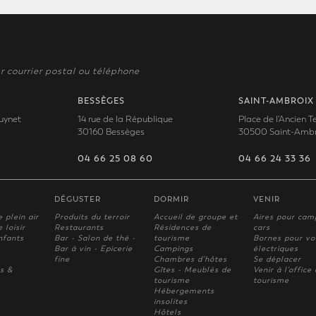
r courrier postal ou téléphone
BESSÈGES
SAINT-AMBROIX
uynet
14 rue de la République
Place de l'Ancien 
30160 Bessèges
30500 Saint-Ambr
04 66 25 08 60
04 66 24 33 36
DÉGUSTER
DORMIR
VENIR
e plein air
Produits du terroir
Accueil de groupe et
Aires pour cam
 loisir
Restaurants
Résidences de
cars
nfants
Bar - Salon de thé -
tourisme
Bornes pour vo
Bar à vin - Epicerie
Campings
électriques
fine
Chambres d'hôtes
Se déplacer
s &
Gîtes - Meublés de
Venir à l'office
tourisme
tourisme
Hébergements
insolites
Hôtels