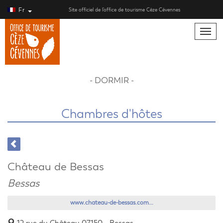
Fr
Site officiel de l’office de tourisme Cèze Cévennes
Toggle
naviga
- DORMIR -
Chambres d'hôtes
Château de Bessas
Bessas
www.chateau-de-bessas.com...