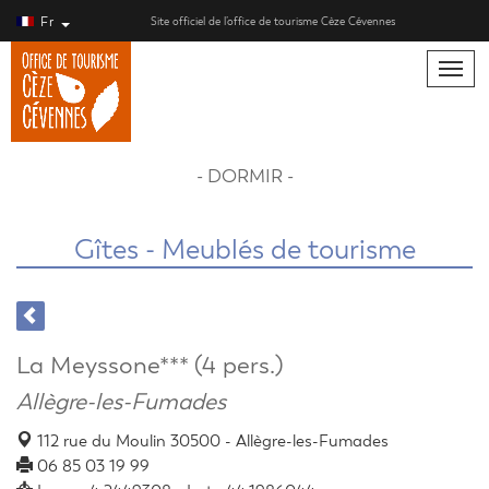
Fr
Site officiel de l’office de tourisme Cèze Cévennes
Toggle
naviga
- DORMIR -
Gîtes - Meublés de tourisme
La Meyssone*** (4 pers.)
Allègre-les-Fumades
112 rue du Moulin 30500 - Allègre-les-Fumades
06 85 03 19 99