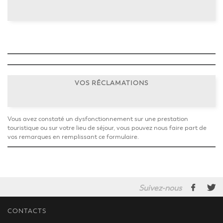
VOS RÉCLAMATIONS
Vous avez constaté un dysfonctionnement sur une prestation
touristique ou sur votre lieu de séjour, vous pouvez nous faire part de
vos remarques en remplissant ce formulaire.
Suivez-nous
CONTACTS