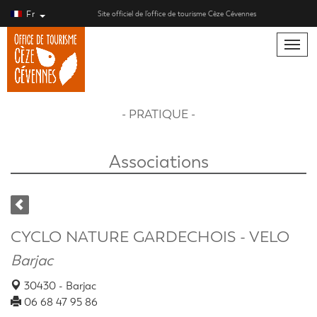
Fr
Site officiel de l’office de tourisme Cèze Cévennes
Toggle
naviga
- PRATIQUE -
Associations
CYCLO NATURE GARDECHOIS - VELO
Barjac
30430 - Barjac
06 68 47 95 86