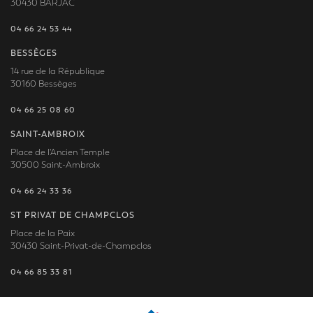
30430 BARJAC
04 66 24 53 44
BESSÈGES
14 rue de la République
30160 Bessèges
04 66 25 08 60
SAINT-AMBROIX
Place de l'Ancien Temple
30500 Saint-Ambroix
04 66 24 33 36
ST PRIVAT DE CHAMPCLOS
Place de la Paix
30430 Saint-Privat-de-Champclos
04 66 85 33 81