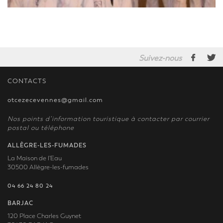
Suivez-nous
CONTACTS
otcezecevennes@gmail.com
Nos points d’information touristique à contacter par courrier
postal ou téléphone
ALLÈGRE-LES-FUMADES
La Maison de l'Eau
30500 Allègre-les-fumades
04 66 24 80 24
BARJAC
120 Place Charles Guynet