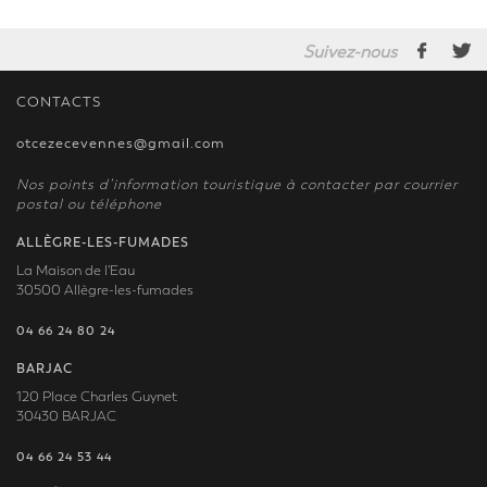
Suivez-nous
CONTACTS
otcezecevennes@gmail.com
Nos points d’information touristique à contacter par courrier
postal ou téléphone
ALLÈGRE-LES-FUMADES
La Maison de l'Eau
30500 Allègre-les-fumades
04 66 24 80 24
BARJAC
120 Place Charles Guynet
30430 BARJAC
04 66 24 53 44