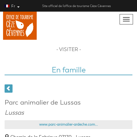
Fr
Site officiel de l’office de tourisme Cèze Cévennes
Toggle
naviga
- VISITER -
En famille
Parc animalier de Lussas
Lussas
www.parc-animalier-ardeche.com...