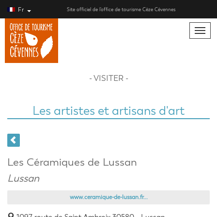
Fr
Site officiel de l’office de tourisme Cèze Cévennes
Toggle
naviga
- VISITER -
Les artistes et artisans d'art
Les Céramiques de Lussan
Lussan
www.ceramique-de-lussan.fr...