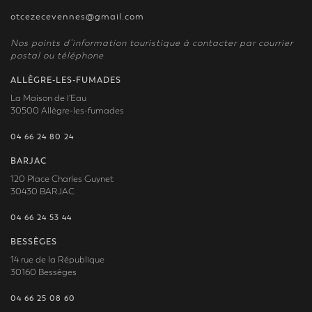
otcezecevennes@gmail.com
Nos points d’information touristique à contacter par courrier
postal ou téléphone
ALLÈGRE-LES-FUMADES
La Maison de l'Eau
30500 Allègre-les-fumades
04 66 24 80 24
BARJAC
120 Place Charles Guynet
30430 BARJAC
04 66 24 53 44
BESSÈGES
14 rue de la République
30160 Bessèges
04 66 25 08 60