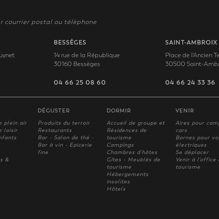
r courrier postal ou téléphone
BESSÈGES
SAINT-AMBROIX
uynet
14 rue de la République
Place de l'Ancien 
30160 Bessèges
30500 Saint-Ambr
04 66 25 08 60
04 66 24 33 36
DÉGUSTER
DORMIR
VENIR
e plein air
Produits du terroir
Accueil de groupe et
Aires pour cam
 loisir
Restaurants
Résidences de
cars
nfants
Bar - Salon de thé -
tourisme
Bornes pour vo
Bar à vin - Epicerie
Campings
électriques
fine
Chambres d'hôtes
Se déplacer
s &
Gîtes - Meublés de
Venir à l'office
tourisme
tourisme
Hébergements
insolites
Hôtels