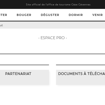
Site officiel de l’office de tourisme Cèze Cévennes
ITER
BOUGER
DÉGUSTER
DORMIR
VENIR
ut
- ESPACE PRO -
PARTENARIAT
DOCUMENTS À TÉLÉCH