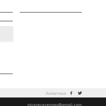
Suivez-nous
otcezecevennes@gmail.com