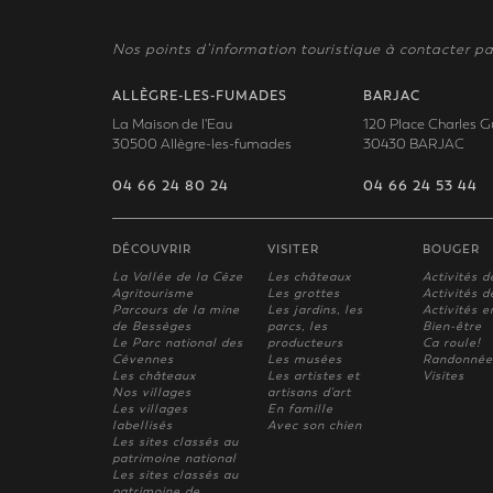
Nos points d’information touristique à contacter pa
ALLÈGRE-LES-FUMADES
BARJAC
La Maison de l'Eau
120 Place Charles G
30500 Allègre-les-fumades
30430 BARJAC
04 66 24 80 24
04 66 24 53 44
DÉCOUVRIR
VISITER
BOUGER
La Vallée de la Cèze
Les châteaux
Activités d
Agritourisme
Les grottes
Activités de
Parcours de la mine
Les jardins, les
Activités e
de Bessèges
parcs, les
Bien-être
Le Parc national des
producteurs
Ca roule!
Cévennes
Les musées
Randonnée
Les châteaux
Les artistes et
Visites
Nos villages
artisans d'art
Les villages
En famille
labellisés
Avec son chien
Les sites classés au
patrimoine national
Les sites classés au
patrimoine de