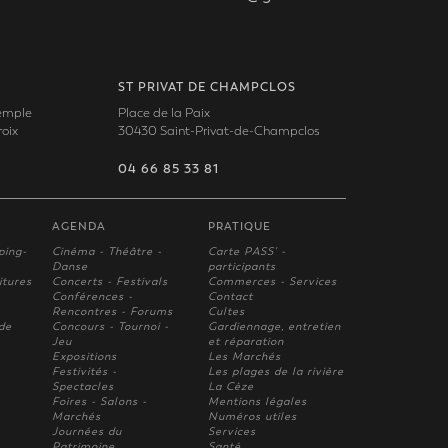
ST PRIVAT DE CHAMPCLOS
Temple
Place de la Paix
oix
30430 Saint-Privat-de-Champclos
04 66 85 33 81
AGENDA
PRATIQUE
ping-
Cinéma - Théâtre -
Carte PASS' -
Danse
participants
itures
Concerts - Festivals
Commerces - Services
Conférences -
Contact
Rencontres - Forums
Cultes
 de
Concours - Tournoi -
Gardiennage, entretien
Jeu
et réparation
Expositions
Les Marchés
Festivités -
Les plages de la rivière
Spectacles
La Cèze
Foires - Salons -
Mentions légales
Marchés
Numéros utiles
Journées du
Services
Patrimoine
Santé