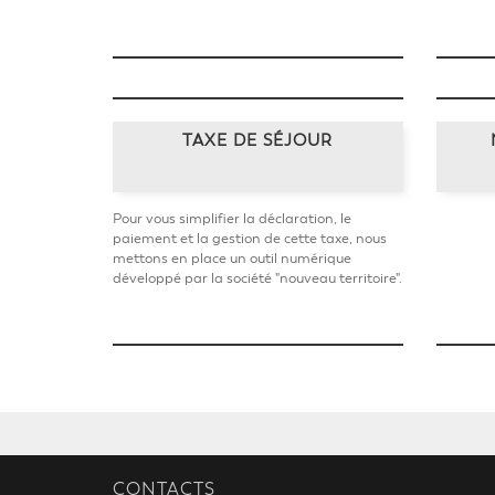
TAXE DE SÉJOUR
Pour vous simplifier la déclaration, le
paiement et la gestion de cette taxe, nous
mettons en place un outil numérique
développé par la société "nouveau territoire".
CONTACTS