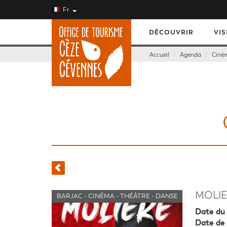
Fr
DÉCOUVRIR
VIS
Accueil
Agenda
Ciném
MOLIE
BARJAC - CINÉMA - THÉÂTRE - DANSE
Date du 
Date de 