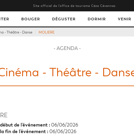
Site officiel de l’office de tourisme Cèze Cévennes
ITER
BOUGER
DÉGUSTER
DORMIR
VENIR
a - Théâtre - Danse
MOLIERE
- AGENDA -
Cinéma - Théâtre - Dans
RE
début de l'événement :
06/06/2026
la fin de l'événement :
06/06/2026