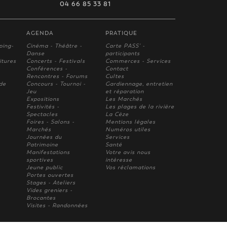
04 66 85 33 81
AGENDA
PRATIQUE
ping-
Cinéma - Théâtre -
Carte PASS' -
Danse
participants
itures
Concerts - Festivals
Commerces - Services
Conférences -
Contact
Rencontres - Forums
Cultes
 de
Concours - Tournoi -
Gardiennage, entretien
Jeu
et réparation
Expositions
Les Marchés
Festivités -
Les plages de la rivière
Spectacles
La Cèze
Foires - Salons -
Mentions légales
Marchés
Numéros utiles
Journées du
Services
Patrimoine
Santé
Manifestations
Votre avis nous
sportives
intèresse
Jeune public
Vos réclamations
Portes ouvertes
Stages - Ateliers
Vides greniers -
Brocantes
Visites - Randonnées