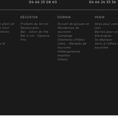
04 66 25 08 60
04 66 24 33 36
DÉGUSTER
DORMIR
VENIR
e plein air
Produits du terroir
Accueil de groupe et
Aires pour cam
 loisir
Restaurants
Résidences de
cars
nfants
Bar - Salon de thé -
tourisme
Bornes pour vo
Bar à vin - Epicerie
Campings
électriques
fine
Chambres d'hôtes
Se déplacer
s &
Gîtes - Meublés de
Venir à l'office
tourisme
tourisme
Hébergements
insolites
Hôtels