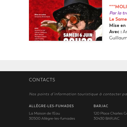
***MOLI
Par la t
Le Samed
Mise en 
Avec :
An
Guillau
CONTACTS
Nos points d’information touristique à contacter pa
ALLÈGRE-LES-FUMADES
BARJAC
La Maison de l'Eau
120 Place Charles G
30500 Allègre-les-fumades
30430 BARJAC