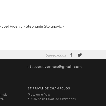
- Joël Froehly - Stéphanie Stojanovic -
Suivez-nous
otcezecevennes@gmail.com
ST PRIVAT DE CHAMPCLOS
Temple
Place de la Paix
oix
30430 Saint-Privat-de-Champclos