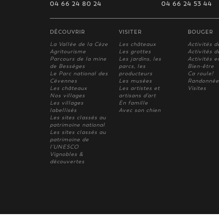
04 66 24 80 24
04 66 24 53 44
DÉCOUVRIR
VISITER
BOUGER
La Vallée de la Cèze
Les châteaux
Activités d
Agritourisme
Les grottes
Activités de
Parcours de la mine
Les jardins, les
Activités e
de Bessèges
parcs, les
Bien-être
Le Parc national des
producteurs
Ca roule!
Cévennes
Les musées
Randonnée
Les châteaux
Les artistes et
Visites
Nos villages
artisans d'art
Les villages
En famille
labellisés
Avec son chien
Les sites classés au
patrimoine national
Les sites classés au
patrimoine de
l'UNESCO
Vignobles &
découvertes