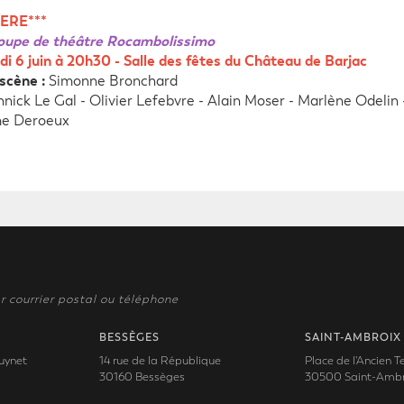
ERE***
roupe de théâtre Rocambolissimo
i 6 juin à 20h30 - Salle des fêtes du Château de Barjac
scène :
Simonne Bronchard
nick Le Gal - Olivier Lefebvre - Alain Moser - Marlène Odelin 
me Deroeux
r courrier postal ou téléphone
BESSÈGES
SAINT-AMBROIX
uynet
14 rue de la République
Place de l'Ancien 
30160 Bessèges
30500 Saint-Ambr