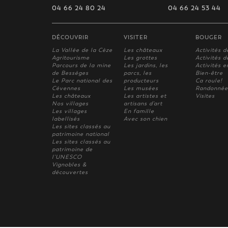
04 66 24 80 24
04 66 24 53 44
DÉCOUVRIR
VISITER
BOUGER
La Vallée de la Cèze
Les châteaux
Activités d
Agritourisme
Les grottes
Activités de
Parcours de la mine
Les jardins, les
Activités e
de Bessèges
parcs, les
Bien-être
Le Parc national des
producteurs
Ca roule!
Cévennes
Les musées
Randonnée
Les châteaux
Les artistes et
Visites
Nos villages
artisans d'art
Les villages
En famille
labellisés
Avec son chien
Les sites classés au
patrimoine national
Les sites classés au
patrimoine de
l'UNESCO
Vignobles &
découvertes