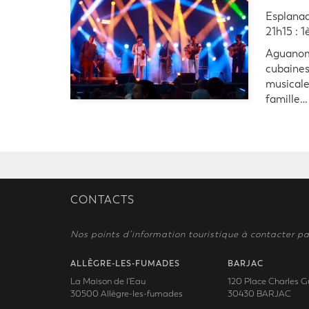
Esplanad
21h15 : 1
Aguanoma
cubaines
musicale
famille…
CONTACTS
Nos points d’information touristique à contacter pa
ALLÈGRE-LES-FUMADES
BARJAC
La Maison de l'Eau
120 Place Charles G
30500 Allègre-les-fumades
30430 BARJAC