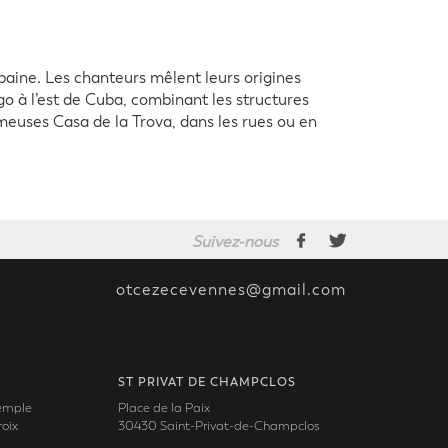
aine. Les chanteurs mêlent leurs origines
go à l’est de Cuba, combinant les structures
meuses Casa de la Trova, dans les rues ou en
Suivez-nous
otcezecevennes@gmail.com
ST PRIVAT DE CHAMPCLOS
Temple
Place de la Paix
oix
30430 Saint-Privat-de-Champclos