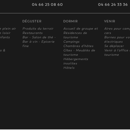
04 66 25 08 60
04 66 24 33 36
DÉGUSTER
DORMIR
VENIR
e plein air
Produits du terroir
Accueil de groupe et
Aires pour cam
 loisir
Restaurants
Résidences de
cars
nfants
Bar - Salon de thé -
tourisme
Bornes pour vo
Bar à vin - Epicerie
Campings
électriques
fine
Chambres d'hôtes
Se déplacer
s &
Gîtes - Meublés de
Venir à l'office
tourisme
tourisme
Hébergements
insolites
Hôtels