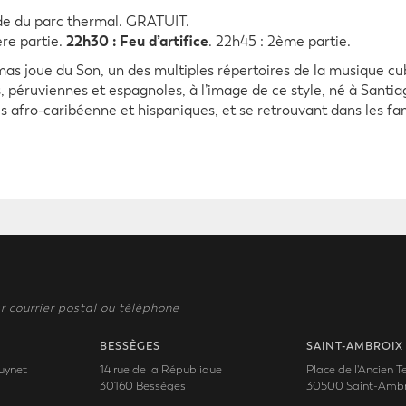
e du parc thermal. GRATUIT.
22h30 : Feu d’artifice
ère partie.
. 22h45 : 2ème partie.
s joue du Son, un des multiples répertoires de la musique cub
, péruviennes et espagnoles, à l’image de ce style, né à Santia
s afro-caribéenne et hispaniques, et se retrouvant dans les fa
r courrier postal ou téléphone
BESSÈGES
SAINT-AMBROIX
uynet
14 rue de la République
Place de l'Ancien 
30160 Bessèges
30500 Saint-Ambr