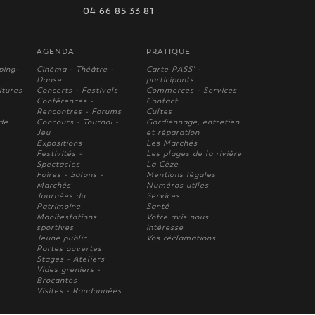
04 66 85 33 81
AGENDA
PRATIQUE
ping-
Cinéma - Théâtre -
Carte PASS' -
Danse
participants
itures
Concerts - Festivals
Commerces - Services
Conférences -
Contact
Rencontres - Forums
Cultes
 de
Concours - Tournoi -
Gardiennage, entretien
Jeu
et réparation
Expositions
Les Marchés
Festivités -
Les plages de la rivière
Spectacles
La Cèze
Foires - Salons -
Mentions légales
Marchés
Numéros utiles
Journées du
Services
Patrimoine
Santé
Manifestations
Votre avis nous
sportives
intèresse
Jeune public
Vos réclamations
Portes ouvertes
Stages - Ateliers
Vides greniers -
Brocantes
Visites - Randonnées