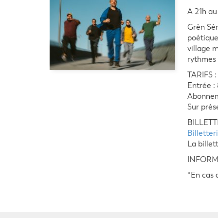
A 21h au
Grèn Sém
poétique
village 
rythmes 
TARIFS :
Entrée :
Abonneme
Sur prés
BILLETTER
Billetter
La billet
INFORMAT
*En cas 