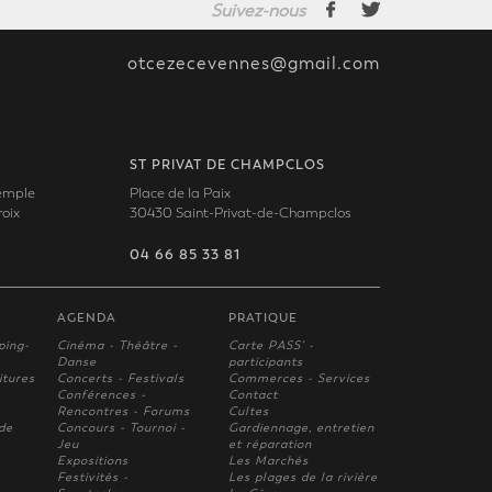
Suivez-nous
otcezecevennes@gmail.com
ST PRIVAT DE CHAMPCLOS
Temple
Place de la Paix
oix
30430 Saint-Privat-de-Champclos
04 66 85 33 81
AGENDA
PRATIQUE
ping-
Cinéma - Théâtre -
Carte PASS' -
Danse
participants
itures
Concerts - Festivals
Commerces - Services
Conférences -
Contact
Rencontres - Forums
Cultes
 de
Concours - Tournoi -
Gardiennage, entretien
Jeu
et réparation
Expositions
Les Marchés
Festivités -
Les plages de la rivière