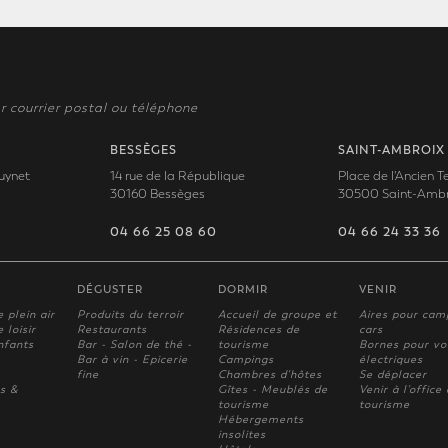
r courrier postal ou téléphone
BESSÈGES
SAINT-AMBROIX
uynet
14 rue de la République
Place de l'Ancien 
30160 Bessèges
30500 Saint-Ambr
04 66 25 08 60
04 66 24 33 36
DÉGUSTER
DORMIR
VENIR
e plein air
Produits du terroir
Accueil de groupe et
Aires pour cam
 loisir
Restaurants
Résidences de
cars
nfants
Bar - Salon de thé -
tourisme
Bornes pour vo
Bar à vin - Epicerie
Campings
électriques
fine
Chambres d'hôtes
Se déplacer
s &
Gîtes - Meublés de
Venir à l'office
tourisme
tourisme
Hébergements
insolites