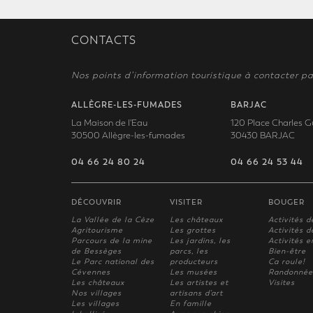
CONTACTS
Nos points d’information touristique à contacter pa
ALLÈGRE-LES-FUMADES
BARJAC
La Maison de l'Eau
120 Place Charles G
30500 Allègre-les-fumades
30430 BARJAC
04 66 24 80 24
04 66 24 53 44
DÉCOUVRIR
VISITER
BOUGER
La Vallée de la Cèze
Les châteaux
Activités d
Agritourisme
Les grottes
Activités de
Parcours de la mine
Les jardins, les
Activités e
de Bessèges
parcs, les
Bien-être
Le Parc national des
producteurs
Ca roule!
Cévennes
Les musées
Randonnée
Les châteaux
Les artistes et
Visites
Nos villages
artisans d'art
Les villages
En famille