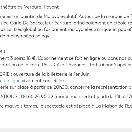
 théâtre de Verdure. Payant.
é est un quintet de Maloya évolutif. Autour de la marque de f
s de Carlo De Sacco, leur écriture, principalement en créole r
musical très global où fusionnent maloya électronique et pop af
de maloya-séga-salegy.
 8 €
nt 3 soirs: 18 €. L’abonnement se fait en ligne ou dans nos 
entation de la carte Pass’ Cèze Cévennes : tarif abonné appliqué
IE : ouverture de la billetterie le 1er Juin.
ie en ligne
vivement conseillée.
terie sur place à partir de 20h30, concerne la représentation du
IONS : 04 66 24 96 02 (mardi, mercredi et jeudi de 14h à 17
de mauvais temps, le spectacle est déplacé à La Maison de l’Ea