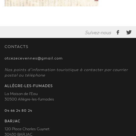
Suivez-nous
CONTACTS
otcezecevennes@gmail.com
Nos points d’information touristique à contacter par courrier
postal ou téléphone
ALLÈGRE-LES-FUMADES
La Maison de l'Eau
30500 Allègre-les-fumades
04 66 24 80 24
BARJAC
120 Place Charles Guynet
30430 BARJAC