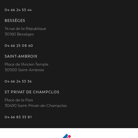
04 66 24 53 44
BESSÈGES
14 rue de la République
30160 Bessèges
04 66 25 08 60
SAINT-AMBROIX
Place de l'Ancien Temple
30500 Saint-Ambroix
04 66 24 33 36
ST PRIVAT DE CHAMPCLOS
Place de la Paix
30430 Saint-Privat-de-Champclos
04 66 85 33 81