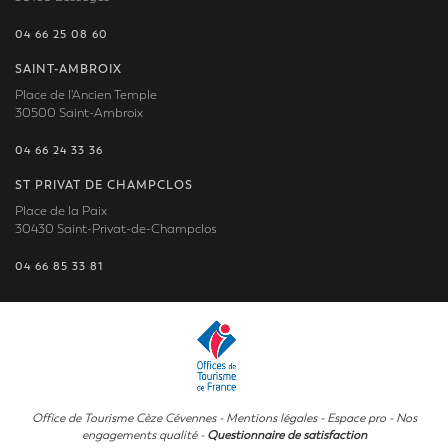
04 66 25 08 60
SAINT-AMBROIX
Place de l'Ancien Temple
30500 Saint-Ambroix
04 66 24 33 36
ST PRIVAT DE CHAMPCLOS
Place de la Paix
30430 Saint-Privat-de-Champclos
04 66 85 33 81
Office de Tourisme Cèze Cévennes -
Mentions légales
-
Espace pro
-
Nos
engagements qualité
-
Questionnaire de satisfaction