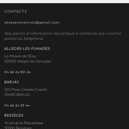
CONTACTS
otcezecevennes@gmail.com
Nos points d’information touristique à contacter par courrier
postal ou téléphone
ALLÈGRE-LES-FUMADES
La Maison de l'Eau
30500 Allègre-les-fumades
04 66 24 80 24
BARJAC
120 Place Charles Guynet
30430 BARJAC
04 66 24 53 44
BESSÈGES
14 rue de la République
30160 Bessèges