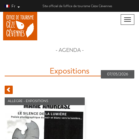
Fr
Site officiel de l’office de tourisme Cèze Cévennes
Toggle
naviga
- AGENDA -
Expositions
07/05/2026
ALLEGRE - EXPOSITIONS