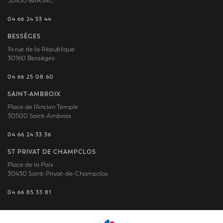
30430 BARJAC
04 66 24 53 44
BESSÈGES
14 rue de la République
30160 Bessèges
04 66 25 08 60
SAINT-AMBROIX
Place de l'Ancien Temple
30500 Saint-Ambroix
04 66 24 33 36
ST PRIVAT DE CHAMPCLOS
Place de la Paix
30430 Saint-Privat-de-Champclos
04 66 85 33 81