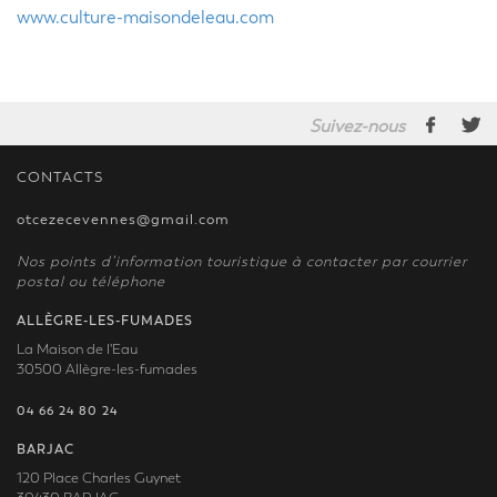
www.culture-maisondeleau.com
Suivez-nous
CONTACTS
otcezecevennes@gmail.com
Nos points d’information touristique à contacter par courrier
postal ou téléphone
ALLÈGRE-LES-FUMADES
La Maison de l'Eau
30500 Allègre-les-fumades
04 66 24 80 24
BARJAC
120 Place Charles Guynet