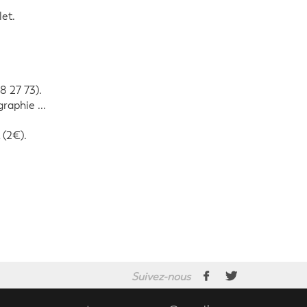
et.
8 27 73).
raphie ...
 (2€).
Suivez-nous