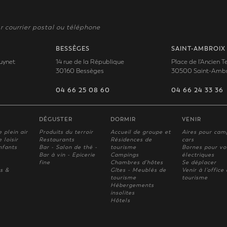
r courrier postal ou téléphone
BESSÈGES
SAINT-AMBROIX
uynet
14 rue de la République
Place de l'Ancien 
30160 Bessèges
30500 Saint-Ambr
04 66 25 08 60
04 66 24 33 36
DÉGUSTER
DORMIR
VENIR
e plein air
Produits du terroir
Accueil de groupe et
Aires pour cam
 loisir
Restaurants
Résidences de
cars
nfants
Bar - Salon de thé -
tourisme
Bornes pour vo
Bar à vin - Epicerie
Campings
électriques
fine
Chambres d'hôtes
Se déplacer
s &
Gîtes - Meublés de
Venir à l'office
tourisme
tourisme
Hébergements
insolites
Hôtels