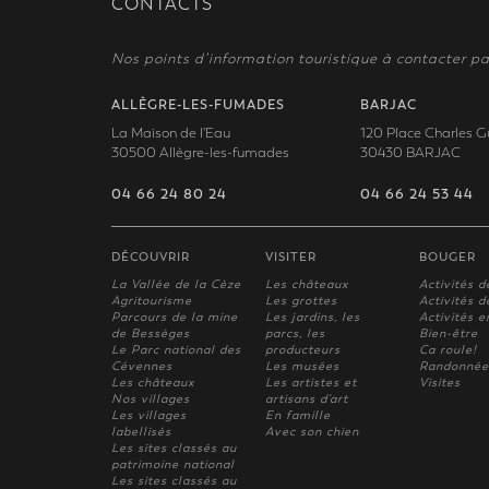
CONTACTS
Nos points d’information touristique à contacter pa
ALLÈGRE-LES-FUMADES
BARJAC
La Maison de l'Eau
120 Place Charles G
30500 Allègre-les-fumades
30430 BARJAC
04 66 24 80 24
04 66 24 53 44
DÉCOUVRIR
VISITER
BOUGER
La Vallée de la Cèze
Les châteaux
Activités d
Agritourisme
Les grottes
Activités de
Parcours de la mine
Les jardins, les
Activités e
de Bessèges
parcs, les
Bien-être
Le Parc national des
producteurs
Ca roule!
Cévennes
Les musées
Randonnée
Les châteaux
Les artistes et
Visites
Nos villages
artisans d'art
Les villages
En famille
labellisés
Avec son chien
Les sites classés au
patrimoine national
Les sites classés au