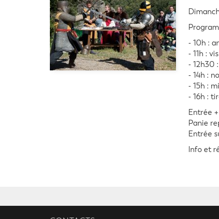
Dimanche
Program
- 10h : 
- 11h : vi
- 12h30 
- 14h : n
- 15h : m
- 16h : 
Entrée +
Panie re
Entrée su
Info et r