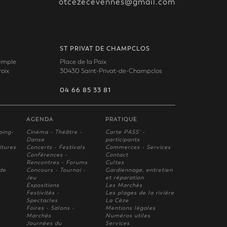
otcezecevennes@gmail.com
ST PRIVAT DE CHAMPCLOS
Temple
Place de la Paix
oix
30430 Saint-Privat-de-Champclos
04 66 85 33 81
AGENDA
PRATIQUE
ping-
Cinéma - Théâtre -
Carte PASS' -
Danse
participants
itures
Concerts - Festivals
Commerces - Services
Conférences -
Contact
Rencontres - Forums
Cultes
 de
Concours - Tournoi -
Gardiennage, entretien
Jeu
et réparation
Expositions
Les Marchés
Festivités -
Les plages de la rivière
Spectacles
La Cèze
Foires - Salons -
Mentions légales
Marchés
Numéros utiles
Journées du
Services