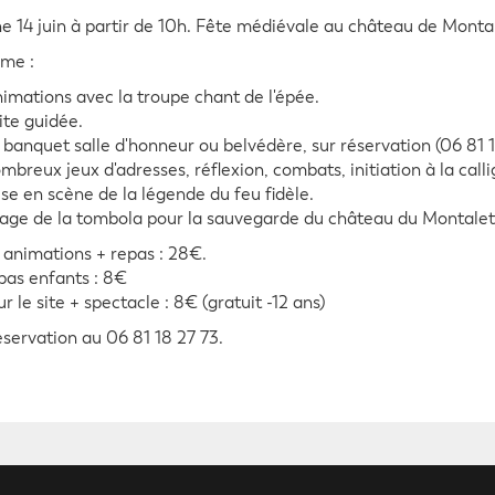
 14 juin à partir de 10h. Fête médiévale au château de Montal
me :
animations avec la troupe chant de l'épée.
site guidée.
: banquet salle d'honneur ou belvédère, sur réservation (06 81 1
ombreux jeux d'adresses, réflexion, combats, initiation à la callig
ise en scène de la légende du feu fidèle.
tirage de la tombola pour la sauvegarde du château du Montalet
 animations + repas : 28€.
pas enfants : 8€
r le site + spectacle : 8€ (gratuit -12 ans)
éservation au 06 81 18 27 73.