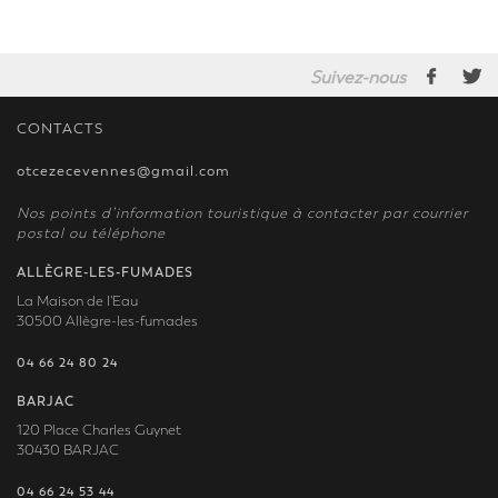
Suivez-nous
CONTACTS
otcezecevennes@gmail.com
Nos points d’information touristique à contacter par courrier
postal ou téléphone
ALLÈGRE-LES-FUMADES
La Maison de l'Eau
30500 Allègre-les-fumades
04 66 24 80 24
BARJAC
120 Place Charles Guynet
30430 BARJAC
04 66 24 53 44