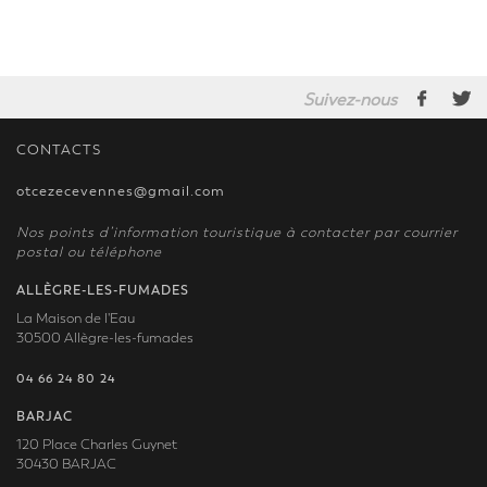
Suivez-nous
CONTACTS
otcezecevennes@gmail.com
Nos points d’information touristique à contacter par courrier
postal ou téléphone
ALLÈGRE-LES-FUMADES
La Maison de l'Eau
30500 Allègre-les-fumades
04 66 24 80 24
BARJAC
120 Place Charles Guynet
30430 BARJAC