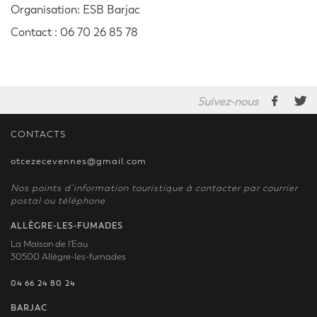
Organisation: ESB Barjac
Contact : 06 70 26 85 78
Suivez-nous
CONTACTS
otcezecevennes@gmail.com
Nos points d’information touristique à contacter par courrier
postal ou téléphone
ALLÈGRE-LES-FUMADES
La Maison de l'Eau
30500 Allègre-les-fumades
04 66 24 80 24
BARJAC