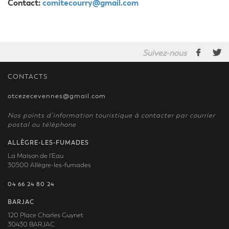
Contact:
comitecourry@gmail.com
Suivez-nous
CONTACTS
otcezecevennes@gmail.com
Nos points d’information touristique à contacter par courrier
postal ou téléphone
ALLÈGRE-LES-FUMADES
La Maison de l'Eau
30500 Allègre-les-fumades
04 66 24 80 24
BARJAC
120 Place Charles Guynet
30430 BARJAC