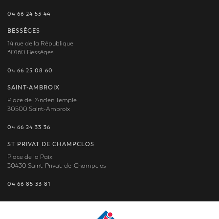
04 66 24 53 44
BESSÈGES
14 rue de la République
30160 Bessèges
04 66 25 08 60
SAINT-AMBROIX
Place de l'Ancien Temple
30500 Saint-Ambroix
04 66 24 33 36
ST PRIVAT DE CHAMPCLOS
Place de la Paix
30430 Saint-Privat-de-Champclos
04 66 85 33 81