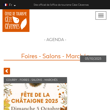
Fr
Site officiel de l’office de tourisme Cèze Cévennes
Toggle
naviga
- AGENDA -
Foires - Salons - Marchés
05/10/2025
COURRY - FOIRES - SALONS - MARCHÉS