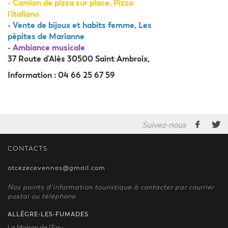
- Camion de pizza sur place, Pizza
l'italiano
- Vente de bijoux et habits femme, Les
pépites de Marianne
- Ambiance musicale
37 Route d'Alès 30500 Saint Ambroix,
Information : 04 66 25 67 59
Suivez-nous
CONTACTS
otcezecevennes@gmail.com
Nos points d’information touristique à contacter par courrier
postal ou téléphone
ALLÈGRE-LES-FUMADES
La Maison de l'Eau