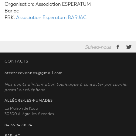
Organisation: Association ESPERATUM
Barjac
FBK:
Association Esperatum BARJAC
Suivez-nous
CONTACTS
otcezecevennes@gmail.com
Nos points d’information touristique à contacter par courrier
postal ou téléphone
ALLÈGRE-LES-FUMADES
La Maison de l'Eau
30500 Allègre-les-fumades
04 66 24 80 24
BARJAC