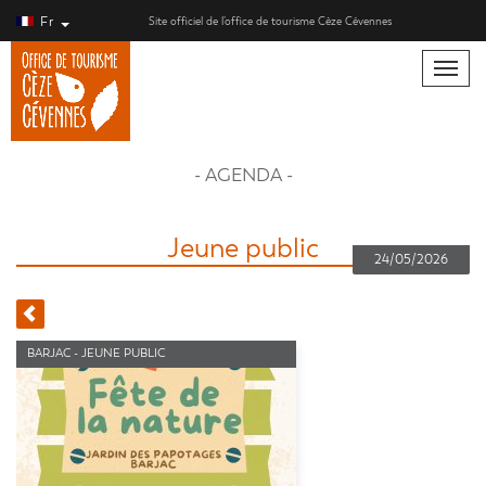
Fr
Site officiel de l’office de tourisme Cèze Cévennes
Toggle
naviga
- AGENDA -
Jeune public
24/05/2026
BARJAC - JEUNE PUBLIC