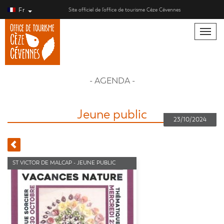
Fr
Site officiel de l’office de tourisme Cèze Cévennes
Toggle
naviga
- AGENDA -
Jeune public
23/10/2024
ST VICTOR DE MALCAP - JEUNE PUBLIC