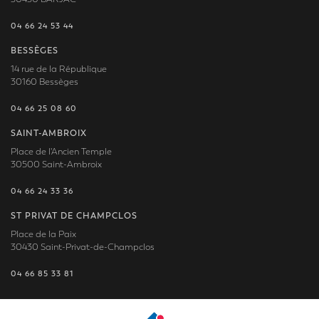
04 66 24 53 44
BESSÈGES
14 rue de la République
30160 Bessèges
04 66 25 08 60
SAINT-AMBROIX
Place de l'Ancien Temple
30500 Saint-Ambroix
04 66 24 33 36
ST PRIVAT DE CHAMPCLOS
Place de la Paix
30430 Saint-Privat-de-Champclos
04 66 85 33 81