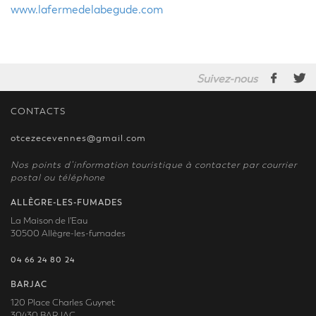
www.lafermedelabegude.com
Suivez-nous
CONTACTS
otcezecevennes@gmail.com
Nos points d’information touristique à contacter par courrier
postal ou téléphone
ALLÈGRE-LES-FUMADES
La Maison de l'Eau
30500 Allègre-les-fumades
04 66 24 80 24
BARJAC
120 Place Charles Guynet
30430 BARJAC