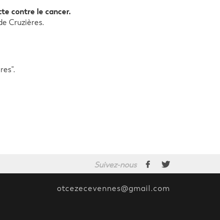
te contre le cancer.
de Cruzières.
res".
Suivez-nous
otcezecevennes@gmail.com