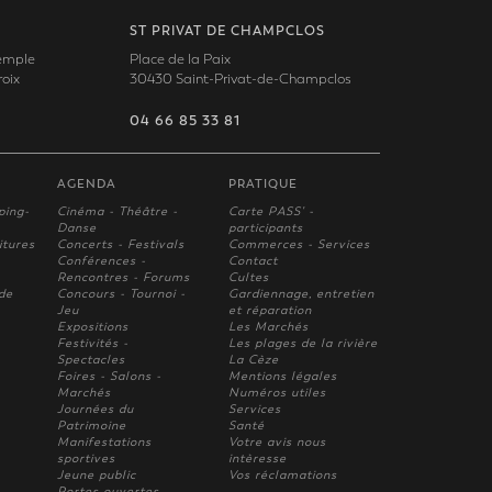
ST PRIVAT DE CHAMPCLOS
Temple
Place de la Paix
oix
30430 Saint-Privat-de-Champclos
04 66 85 33 81
AGENDA
PRATIQUE
ping-
Cinéma - Théâtre -
Carte PASS' -
Danse
participants
itures
Concerts - Festivals
Commerces - Services
Conférences -
Contact
Rencontres - Forums
Cultes
 de
Concours - Tournoi -
Gardiennage, entretien
Jeu
et réparation
Expositions
Les Marchés
Festivités -
Les plages de la rivière
Spectacles
La Cèze
Foires - Salons -
Mentions légales
Marchés
Numéros utiles
Journées du
Services
Patrimoine
Santé
Manifestations
Votre avis nous
sportives
intèresse
Jeune public
Vos réclamations
Portes ouvertes