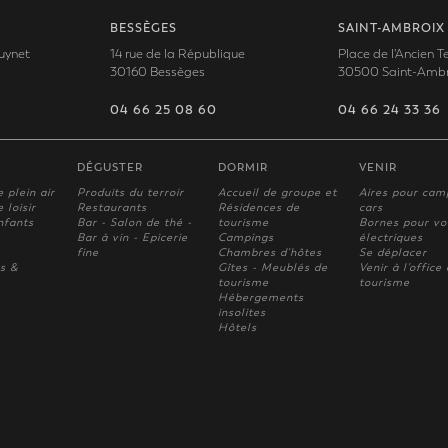
BESSÈGES
SAINT-AMBROIX
uynet
14 rue de la République
Place de l'Ancien 
30160 Bessèges
30500 Saint-Ambr
04 66 25 08 60
04 66 24 33 36
DÉGUSTER
DORMIR
VENIR
e plein air
Produits du terroir
Accueil de groupe et
Aires pour cam
 loisir
Restaurants
Résidences de
cars
nfants
Bar - Salon de thé -
tourisme
Bornes pour vo
Bar à vin - Epicerie
Campings
électriques
fine
Chambres d'hôtes
Se déplacer
s &
Gîtes - Meublés de
Venir à l'office
tourisme
tourisme
Hébergements
insolites
Hôtels