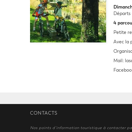
Dimanche
Départs 
4 parcou
Petite re
Avec la 
Organisa
Mail: la
Faceboo
CONTACTS
Nos points d’information touristique à contacter pa