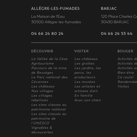
ALLÈGRE-LES-FUMADES
BARJAC
La Maison de l'Eau
120 Place Charles G
30500 Allègre-les-fumades
30430 BARJAC
04 66 24 80 24
04 66 24 53 44
DÉCOUVRIR
VISITER
BOUGER
La Vallée de la Cèze
Les châteaux
Activités d
Agritourisme
Les grottes
Activités de
Parcours de la mine
Les jardins, les
Activités e
de Bessèges
parcs, les
Bien-être
Le Parc national des
producteurs
Ca roule!
Cévennes
Les musées
Randonnée
Les châteaux
Les artistes et
Visites
Nos villages
artisans d'art
Les villages
En famille
labellisés
Avec son chien
Les sites classés au
patrimoine national
Les sites classés au
patrimoine de
l'UNESCO
Vignobles &
découvertes