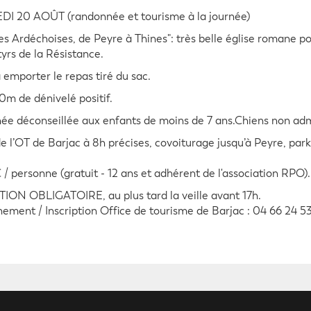
I 20 AOÛT (randonnée et tourisme à la journée)
s Ardéchoises, de Peyre à Thines": très belle église romane 
yrs de la Résistance.
 emporter le repas tiré du sac.
0m de dénivelé positif.
e déconseillée aux enfants de moins de 7 ans.Chiens non ad
e l’OT de Barjac à 8h précises, covoiturage jusqu’à Peyre, par
€ / personne (gratuit - 12 ans et adhérent de l'association RPO).
ION OBLIGATOIRE, au plus tard la veille avant 17h.
ement / Inscription Office de tourisme de Barjac : 04 66 24 5