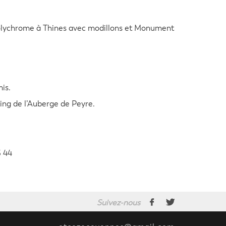
polychrome à Thines avec modillons et Monument
mis.
king de l’Auberge de Peyre.
3 44
Suivez-nous