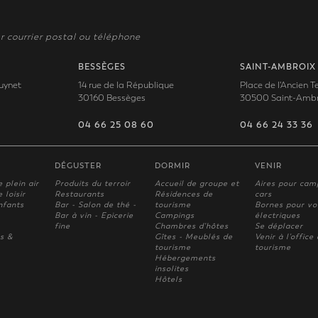
r courrier postal ou téléphone
BESSÈGES
SAINT-AMBROIX
uynet
14 rue de la République
Place de l'Ancien 
30160 Bessèges
30500 Saint-Ambr
04 66 25 08 60
04 66 24 33 36
DÉGUSTER
DORMIR
VENIR
e plein air
Produits du terroir
Accueil de groupe et
Aires pour cam
 loisir
Restaurants
Résidences de
cars
nfants
Bar - Salon de thé -
tourisme
Bornes pour vo
Bar à vin - Epicerie
Campings
électriques
fine
Chambres d'hôtes
Se déplacer
s &
Gîtes - Meublés de
Venir à l'office
tourisme
tourisme
Hébergements
insolites
Hôtels