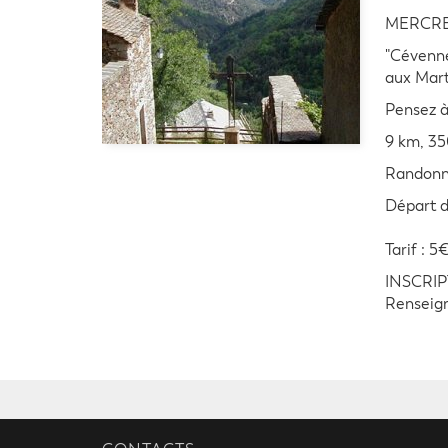
MERCRED
"Cévenne
aux Mart
Pensez à
9 km, 35
Randonné
Départ d
Tarif : 5
INSCRIPT
Renseign