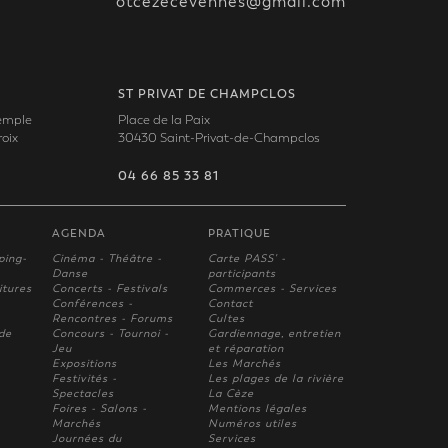
otcezecevennes@gmail.com
ST PRIVAT DE CHAMPCLOS
Temple
Place de la Paix
oix
30430 Saint-Privat-de-Champclos
04 66 85 33 81
AGENDA
PRATIQUE
ping-
Cinéma - Théâtre -
Carte PASS' -
Danse
participants
itures
Concerts - Festivals
Commerces - Services
Conférences -
Contact
Rencontres - Forums
Cultes
 de
Concours - Tournoi -
Gardiennage, entretien
Jeu
et réparation
Expositions
Les Marchés
Festivités -
Les plages de la rivière
Spectacles
La Cèze
Foires - Salons -
Mentions légales
Marchés
Numéros utiles
Journées du
Services