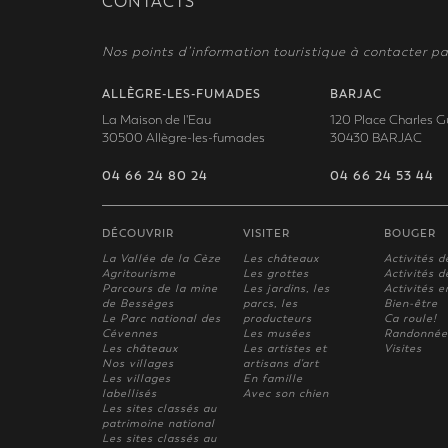
CONTACTS
Nos points d’information touristique à contacter pa
ALLÈGRE-LES-FUMADES
BARJAC
La Maison de l'Eau
120 Place Charles G
30500 Allègre-les-fumades
30430 BARJAC
04 66 24 80 24
04 66 24 53 44
DÉCOUVRIR
VISITER
BOUGER
La Vallée de la Cèze
Les châteaux
Activités d
Agritourisme
Les grottes
Activités de
Parcours de la mine
Les jardins, les
Activités e
de Bessèges
parcs, les
Bien-être
Le Parc national des
producteurs
Ca roule!
Cévennes
Les musées
Randonnée
Les châteaux
Les artistes et
Visites
Nos villages
artisans d'art
Les villages
En famille
labellisés
Avec son chien
Les sites classés au
patrimoine national
Les sites classés au