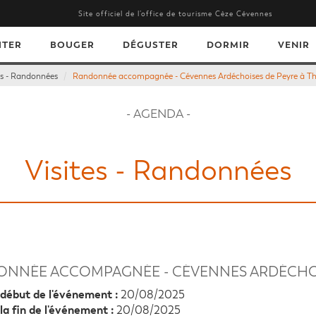
Site officiel de l’office de tourisme Cèze Cévennes
ITER
BOUGER
DÉGUSTER
DORMIR
VENIR
es - Randonnées
Randonnée accompagnée - Cévennes Ardéchoises de Peyre à Th
- AGENDA -
Visites - Randonnées
NNÉE ACCOMPAGNÉE - CÉVENNES ARDÉCHOIS
début de l'événement :
20/08/2025
la fin de l'événement :
20/08/2025