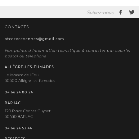
Suivez-nous
CONTACTS
otcezecevennes@gmail.com
Nos points d’information touristique à contacter par courrier
postal ou téléphone
ALLÈGRE-LES-FUMADES
La Maison de l'Eau
30500 Allègre-les-fumades
04 66 24 80 24
BARJAC
120 Place Charles Guynet
30430 BARJAC
04 66 24 53 44