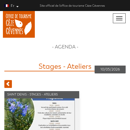
Fr
Site officiel de l’office de tourisme Cèze Cévennes
Toggle
naviga
- AGENDA -
Stages - Ateliers
10/05/2026
SAINT DENIS - STAGES - ATELIERS