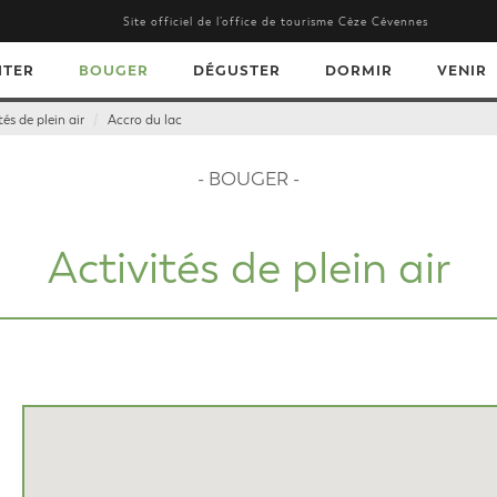
Site officiel de l’office de tourisme Cèze Cévennes
ITER
BOUGER
DÉGUSTER
DORMIR
VENIR
tés de plein air
Accro du lac
- BOUGER -
Activités de plein air