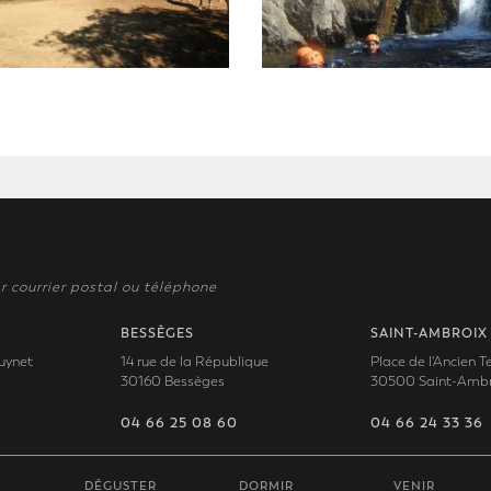
r courrier postal ou téléphone
BESSÈGES
SAINT-AMBROIX
uynet
14 rue de la République
Place de l'Ancien 
30160 Bessèges
30500 Saint-Ambr
04 66 25 08 60
04 66 24 33 36
DÉGUSTER
DORMIR
VENIR