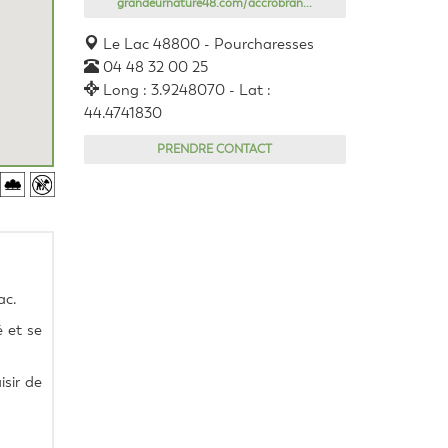
grandeurnature48.com/accrobran...
Le Lac 48800 - Pourcharesses
04 48 32 00 25
Long : 3.9248070 - Lat :
44.4741830
PRENDRE CONTACT
ac.
 et se 
sir de 