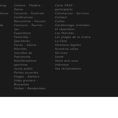
ping-
Cinéma - Théâtre -
Carte PASS' -
Danse
participants
itures
Concerts - Festivals
Commerces - Services
Conférences -
Contact
Rencontres - Forums
Cultes
 de
Concours - Tournoi -
Gardiennage, entretien
Jeu
et réparation
Expositions
Les Marchés
Festivités -
Les plages de la rivière
Spectacles
La Cèze
Foires - Salons -
Mentions légales
Marchés
Numéros utiles
Journées du
Services
Patrimoine
Santé
Manifestations
Votre avis nous
sportives
intèresse
Jeune public
Vos réclamations
Portes ouvertes
Stages - Ateliers
Vides greniers -
Brocantes
Visites - Randonnées