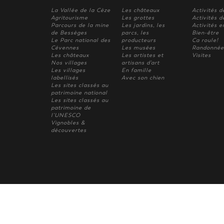
La Vallée de la Cèze
Les châteaux
Activités d
Agritourisme
Les grottes
Activités de
Parcours de la mine
Les jardins, les
Activités e
de Bessèges
parcs, les
Bien-être
Le Parc national des
producteurs
Ca roule!
Cévennes
Les musées
Randonnée
Les châteaux
Les artistes et
Visites
Nos villages
artisans d'art
Les villages
En famille
labellisés
Avec son chien
Les sites classés au
patrimoine national
Les sites classés au
patrimoine de
l'UNESCO
Vignobles &
découvertes