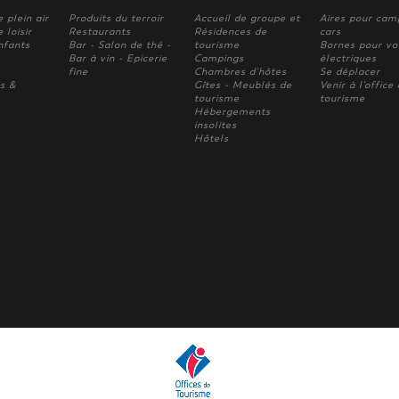
e plein air
Produits du terroir
Accueil de groupe et
Aires pour cam
 loisir
Restaurants
Résidences de
cars
nfants
Bar - Salon de thé -
tourisme
Bornes pour vo
Bar à vin - Epicerie
Campings
électriques
fine
Chambres d'hôtes
Se déplacer
s &
Gîtes - Meublés de
Venir à l'office
tourisme
tourisme
Hébergements
insolites
Hôtels