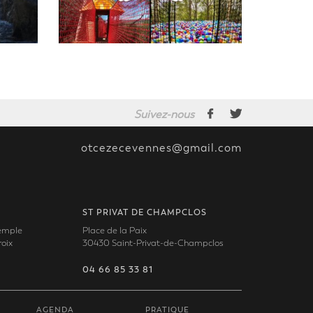
Suivez-nous
otcezecevennes@gmail.com
ST PRIVAT DE CHAMPCLOS
Temple
Place de la Paix
oix
30430 Saint-Privat-de-Champclos
04 66 85 33 81
AGENDA
PRATIQUE