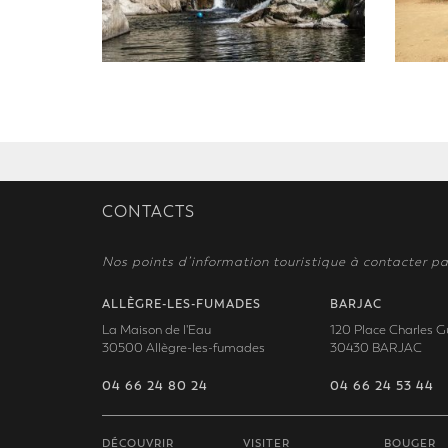
CONTACTS
Nos points d’information touristique à contacter pa
ALLÈGRE-LES-FUMADES
BARJAC
La Maison de l'Eau
120 Place Charles G
30500 Allègre-les-fumades
30430 BARJAC
04 66 24 80 24
04 66 24 53 44
DÉCOUVRIR
VISITER
BOUGER