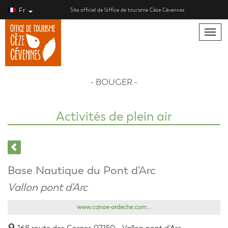
Fr
Site officiel de l’office de tourisme Cèze Cévennes
Toggle
naviga
- BOUGER -
Activités de plein air
Base Nautique du Pont d'Arc
Vallon pont d'Arc
www.canoe-ardeche.com...