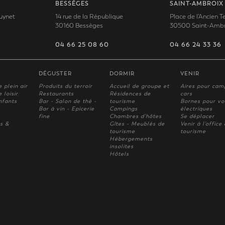
BESSÈGES
SAINT-AMBROIX
uynet
14 rue de la République
Place de l'Ancien 
30160 Bessèges
30500 Saint-Ambr
04 66 25 08 60
04 66 24 33 36
DÉGUSTER
DORMIR
VENIR
e plein air
Produits du terroir
Accueil de groupe et
Aires pour cam
 loisir
Restaurants
Résidences de
cars
nfants
Bar - Salon de thé -
tourisme
Bornes pour vo
Bar à vin - Epicerie
Campings
électriques
fine
Chambres d'hôtes
Se déplacer
s &
Gîtes - Meublés de
Venir à l'office
tourisme
tourisme
Hébergements
insolites
Hôtels