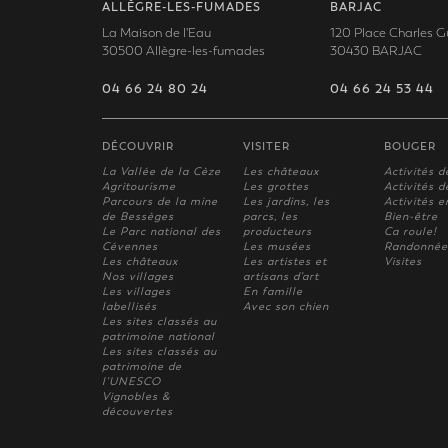
ALLÈGRE-LES-FUMADES
BARJAC
La Maison de l'Eau
120 Place Charles G
30500 Allègre-les-fumades
30430 BARJAC
04 66 24 80 24
04 66 24 53 44
DÉCOUVRIR
VISITER
BOUGER
La Vallée de la Cèze
Les châteaux
Activités d
Agritourisme
Les grottes
Activités de
Parcours de la mine
Les jardins, les
Activités e
de Bessèges
parcs, les
Bien-être
Le Parc national des
producteurs
Ca roule!
Cévennes
Les musées
Randonnée
Les châteaux
Les artistes et
Visites
Nos villages
artisans d'art
Les villages
En famille
labellisés
Avec son chien
Les sites classés au
patrimoine national
Les sites classés au
patrimoine de
l'UNESCO
Vignobles &
découvertes