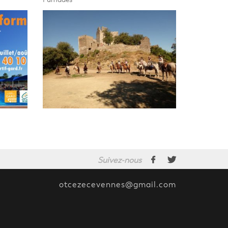
Suivez-nous
otcezecevennes@gmail.com