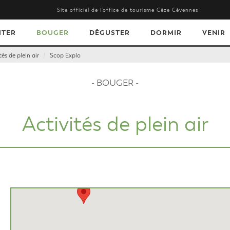
Site officiel de l’office de tourisme Cèze Cévennes
ITER
BOUGER
DÉGUSTER
DORMIR
VENIR
tés de plein air
Scop Explo
- BOUGER -
Activités de plein air