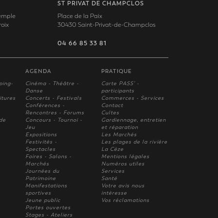
ST PRIVAT DE CHAMPCLOS
Temple
Place de la Paix
oix
30430 Saint-Privat-de-Champclos
04 66 85 33 81
AGENDA
PRATIQUE
ping-
Cinéma - Théâtre -
Carte PASS' -
Danse
participants
itures
Concerts - Festivals
Commerces - Services
Conférences -
Contact
Rencontres - Forums
Cultes
 de
Concours - Tournoi -
Gardiennage, entretien
Jeu
et réparation
Expositions
Les Marchés
Festivités -
Les plages de la rivière
Spectacles
La Cèze
Foires - Salons -
Mentions légales
Marchés
Numéros utiles
Journées du
Services
Patrimoine
Santé
Manifestations
Votre avis nous
sportives
intèresse
Jeune public
Vos réclamations
Portes ouvertes
Stages - Ateliers