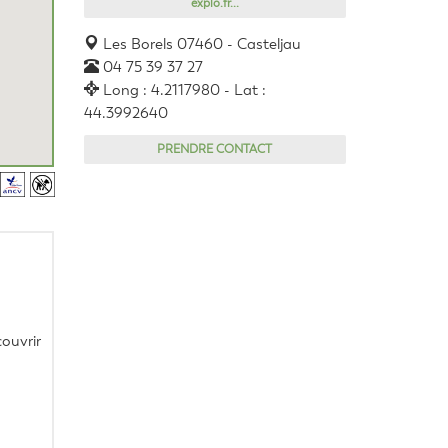
explo.fr...
Les Borels 07460 - Casteljau
04 75 39 37 27
Long : 4.2117980 - Lat :
44.3992640
PRENDRE CONTACT
uvrir 