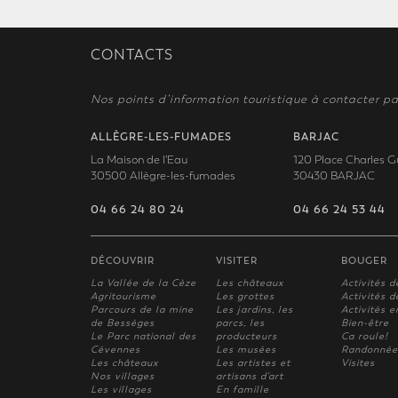
CONTACTS
Nos points d’information touristique à contacter pa
ALLÈGRE-LES-FUMADES
BARJAC
La Maison de l'Eau
120 Place Charles G
30500 Allègre-les-fumades
30430 BARJAC
04 66 24 80 24
04 66 24 53 44
DÉCOUVRIR
VISITER
BOUGER
La Vallée de la Cèze
Les châteaux
Activités d
Agritourisme
Les grottes
Activités de
Parcours de la mine
Les jardins, les
Activités e
de Bessèges
parcs, les
Bien-être
Le Parc national des
producteurs
Ca roule!
Cévennes
Les musées
Randonnée
Les châteaux
Les artistes et
Visites
Nos villages
artisans d'art
Les villages
En famille