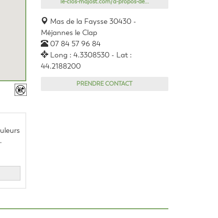
le-clos-majost.com/a-propos-de...
Mas de la Faysse 30430 -
Méjannes le Clap
07 84 57 96 84
Long : 4.3308530 - Lat :
44.2188200
PRENDRE CONTACT
leurs 
.