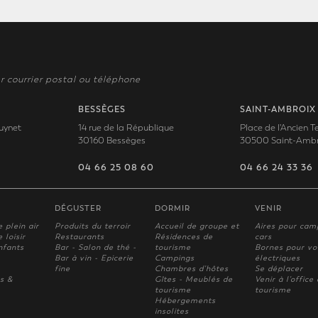
r courrier postal ou téléphone
BESSÈGES
SAINT-AMBROIX
uynet
14 rue de la République
Place de l'Ancien 
30160 Bessèges
30500 Saint-Ambr
04 66 25 08 60
04 66 24 33 36
DÉGUSTER
DORMIR
VENIR
e plein air
Produits du terroir
Accueil de groupe et
Aires pour cam
 loisir
Restaurants
Résidences de
cars
nfants
Bar - Salon de thé -
tourisme
Bornes pour vo
Bar à vin - Epicerie
Campings
électriques
fine
Chambres d'hôtes
Se déplacer
s &
Gîtes - Meublés de
Venir à l'office
tourisme
tourisme
Hébergements
insolites