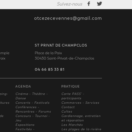
Suivez-nous
otcezecevennes@gmail.com
ST PRIVAT DE CHAMPCLOS
Temple
Place de la Paix
oix
30430 Saint-Privat-de-Champclos
04 66 85 33 81
AGENDA
PRATIQUE
ping-
Cinéma - Théâtre -
Carte PASS' -
Danse
participants
itures
Concerts - Festivals
Commerces - Services
Conférences -
Contact
Rencontres - Forums
Cultes
 de
Concours - Tournoi -
Gardiennage, entretien
Jeu
et réparation
Expositions
Les Marchés
Festivités -
Les plages de la rivière