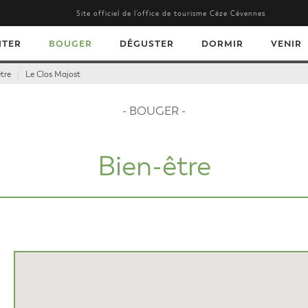
Site officiel de l’office de tourisme Cèze Cévennes
ITER
BOUGER
DÉGUSTER
DORMIR
VENIR
tre
Le Clos Majost
- BOUGER -
Bien-être