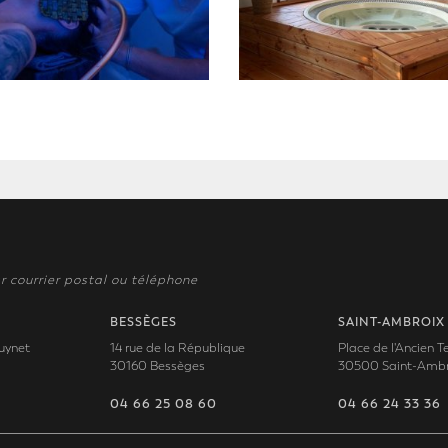
r courrier postal ou téléphone
BESSÈGES
SAINT-AMBROIX
uynet
14 rue de la République
Place de l'Ancien 
30160 Bessèges
30500 Saint-Ambr
04 66 25 08 60
04 66 24 33 36