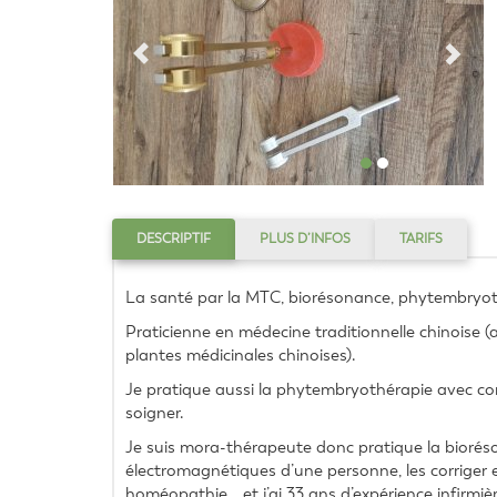
DESCRIPTIF
PLUS D’INFOS
TARIFS
La santé par la MTC, biorésonance, phytembryothéra
Praticienne en médecine traditionnelle chinoise 
plantes médicinales chinoises).
Je pratique aussi la phytembryothérapie avec c
soigner.
Je suis mora-thérapeute donc pratique la bioré
électromagnétiques d’une personne, les corriger e
homéopathie… et j’ai 33 ans d’expérience infirmiè