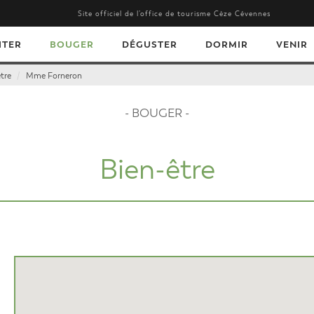
Site officiel de l’office de tourisme Cèze Cévennes
ITER
BOUGER
DÉGUSTER
DORMIR
VENIR
tre
Mme Forneron
- BOUGER -
Bien-être