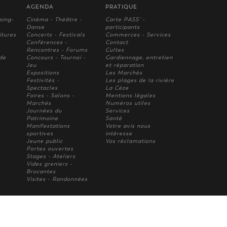
AGENDA
PRATIQUE
ping-
Cinéma - Théâtre -
Carte PASS' -
Danse
participants
itures
Concerts - Festivals
Commerces - Services
Conférences -
Contact
Rencontres - Forums
Cultes
 de
Concours - Tournoi -
Gardiennage, entretien
Jeu
et réparation
Expositions
Les Marchés
Festivités -
Les plages de la rivière
Spectacles
La Cèze
Foires - Salons -
Mentions légales
Marchés
Numéros utiles
Journées du
Services
Patrimoine
Santé
Manifestations
Votre avis nous
sportives
intèresse
Jeune public
Vos réclamations
Portes ouvertes
Stages - Ateliers
Vides greniers -
Brocantes
Visites - Randonnées