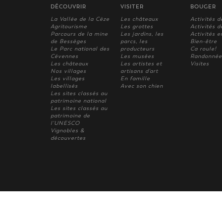
DÉCOUVRIR
VISITER
BOUGER
La Vallée de la Cèze
Les châteaux
Activités d
Agritourisme
Les grottes
Activités de
Parcours de la mine
Les jardins, les
Activités e
de Bessèges
parcs, les
Bien-être
Le Parc national des
producteurs
Ca roule!
Cévennes
Les musées
Randonnée
Les châteaux
Les artistes et
Visites
Nos villages
artisans d'art
Les villages
En famille
labellisés
Avec son chien
Les sites classés au
patrimoine national
Les sites classés au
patrimoine de
l'UNESCO
Vignobles &
découvertes