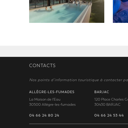
CONTACTS
Nos points d’information touristique à contacter pa
ALLÈGRE-LES-FUMADES
BARJAC
La Maison de l'Eau
120 Place Charles G
30500 Allègre-les-fumades
30430 BARJAC
04 66 24 80 24
04 66 24 53 44