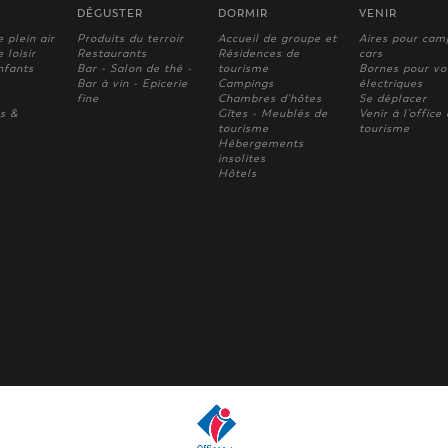
DÉGUSTER
DORMIR
VENIR
e plein air
Produits du terroir
Accueil de groupe et
Aires pour cam
 loisir
Restaurants
Résidences de
cars
nfants
Bar - Salon de thé -
tourisme
Bornes pour vo
Bar à vin - Epicerie
Campings
électriques
fine
Chambres d'hôtes
Se déplacer
s &
Gîtes - Meublés de
Venir à l'office
tourisme
tourisme
Hébergements
insolites
Hôtels