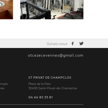
Suivez-nous
otcezecevennes@gmail.com
ST PRIVAT DE CHAMPCLOS
Temple
Place de la Paix
oix
30430 Saint-Privat-de-Champclos
04 66 85 33 81