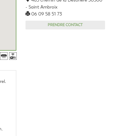
483 chemin de la Désorière 30500
- Saint Ambroix
06 09 58 51 73
PRENDRE CONTACT
el.
, 