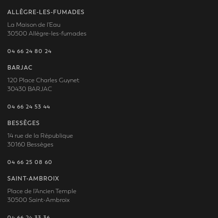
ALLÈGRE-LES-FUMADES
La Maison de l'Eau
30500 Allègre-les-fumades
04 66 24 80 24
BARJAC
120 Place Charles Guynet
30430 BARJAC
04 66 24 53 44
BESSÈGES
14 rue de la République
30160 Bessèges
04 66 25 08 60
SAINT-AMBROIX
Place de l'Ancien Temple
30500 Saint-Ambroix
04 66 24 33 36