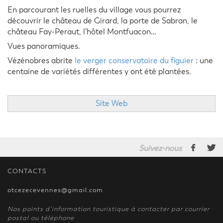
En parcourant les ruelles du village vous pourrez
découvrir le château de Girard, la porte de Sabran, le
château Fay-Peraut, l’hôtel Montfuacon…
Vues panoramiques.
Vézénobres abrite
le verger conservatoire du figuier
: une
centaine de variétés différentes y ont été plantées.
Site Web
Suivez-nous
CONTACTS
otcezecevennes@gmail.com
Nos points d’information touristique à contacter par courrier
postal ou téléphone