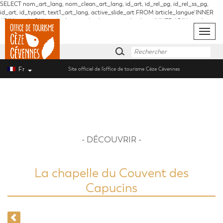
SELECT nom_art_lang, nom_clean_art_lang, id_art, id_rel_pg, id_rel_ss_pg,
id_art, id_typart, text1_art_lang, active_slide_art FROM `article_langue` INNER
JOIN `article` ON `article_langue`.id_rel_art = `article`.id_art INNER JOIN `article_type`
ON `article`.id_rel_typart = `article_type`.id_typart INNER JOIN `page` ON
Toggle
`article`.id_rel_pg = `page`.id_pg INNER JOIN `partie` ON `page`.id_rel_part =
naviga
`partie`.id_part WHERE `article_langue`.id_rel_lang = '1' AND
`article_langue`.`nom_clean_art_lang` = 'la-chapelle-du-couvent-des-capucins'
Fr
Site officiel de l’office de tourisme Cèze Cévennes
- DÉCOUVRIR -
La chapelle du Couvent des
Capucins