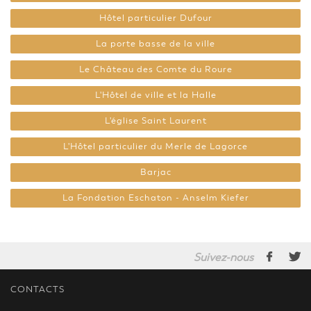
Hôtel particulier Dufour
La porte basse de la ville
Le Château des Comte du Roure
L'Hôtel de ville et la Halle
L'église Saint Laurent
L'Hôtel particulier du Merle de Lagorce
Barjac
La Fondation Eschaton - Anselm Kiefer
Suivez-nous
CONTACTS