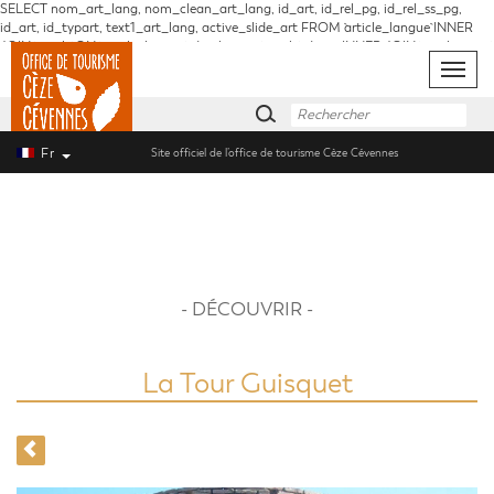
SELECT nom_art_lang, nom_clean_art_lang, id_art, id_rel_pg, id_rel_ss_pg,
id_art, id_typart, text1_art_lang, active_slide_art FROM `article_langue` INNER
JOIN `article` ON `article_langue`.id_rel_art = `article`.id_art INNER JOIN `article_type`
ON `article`.id_rel_typart = `article_type`.id_typart INNER JOIN `page` ON
Toggle
`article`.id_rel_pg = `page`.id_pg INNER JOIN `partie` ON `page`.id_rel_part =
naviga
`partie`.id_part WHERE `article_langue`.id_rel_lang = '1' AND
`article_langue`.`nom_clean_art_lang` = 'la-tour-guisquet'
Fr
Site officiel de l’office de tourisme Cèze Cévennes
- DÉCOUVRIR -
La Tour Guisquet