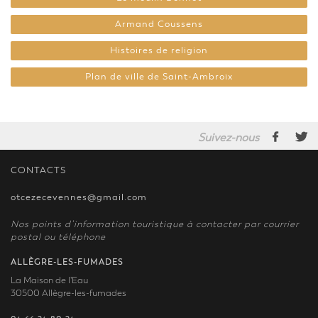
Armand Coussens
Histoires de religion
Plan de ville de Saint-Ambroix
Suivez-nous
CONTACTS
otcezecevennes@gmail.com
Nos points d’information touristique à contacter par courrier
postal ou téléphone
ALLÈGRE-LES-FUMADES
La Maison de l'Eau
30500 Allègre-les-fumades