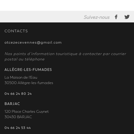
Suivez-nous
CONTACTS
otcezecevennes@gmail.com
Nos points d’information touristique à contacter par courrier
postal ou téléphone
ALLÈGRE-LES-FUMADES
La Maison de l'Eau
30500 Allègre-les-fumades
04 66 24 80 24
BARJAC
120 Place Charles Guynet
30430 BARJAC
04 66 24 53 44