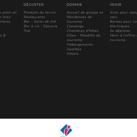
DÉGUSTER
DORMIR
VENIR
e plein air
Produits du terroir
Accueil de groupe et
Aires pour cam
 loisir
Restaurants
Résidences de
cars
nfants
Bar - Salon de thé -
tourisme
Bornes pour vo
Bar à vin - Epicerie
Campings
électriques
fine
Chambres d'hôtes
Se déplacer
s &
Gîtes - Meublés de
Venir à l'office
tourisme
tourisme
Hébergements
insolites
Hôtels