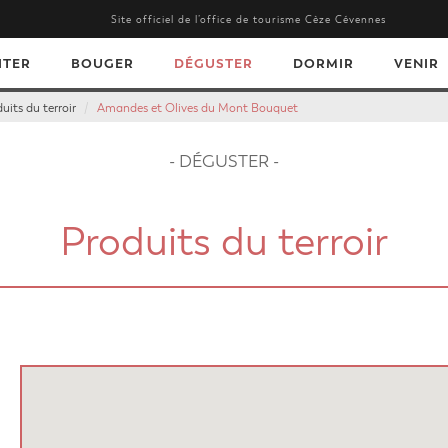
Site officiel de l’office de tourisme Cèze Cévennes
ITER
BOUGER
DÉGUSTER
DORMIR
VENIR
uits du terroir
Amandes et Olives du Mont Bouquet
- DÉGUSTER -
Produits du terroir