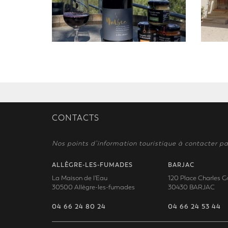
CONTACTS
Nos points d’information touristique à contacter pa
ALLÈGRE-LES-FUMADES
BARJAC
La Maison de l'Eau
120 Place Charles G
30500 Allègre-les-fumades
30430 BARJAC
04 66 24 80 24
04 66 24 53 44