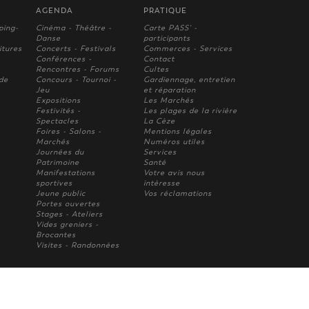
AGENDA
PRATIQUE
ping-
Cinéma - Théâtre -
Carte PASS' -
Danse
participants
itures
Concerts - Festivals
Commerces - Services
Conférences -
Contact
Rencontres - Forums
Cultes
 de
Concours - Tournoi -
Gardiennage, entretien
Jeu
et réparation
Expositions
Les Marchés
Festivités -
Les plages de la rivière
Spectacles
La Cèze
Foires - Salons -
Mentions légales
Marchés
Numéros utiles
Journées du
Services
Patrimoine
Santé
Manifestations
Votre avis nous
sportives
intèresse
Jeune public
Vos réclamations
Portes ouvertes
Stages - Ateliers
Vides greniers -
Brocantes
Visites - Randonnées