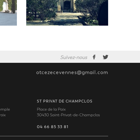
Suivez-nous
otcezecevennes@gmail.com
ST PRIVAT DE CHAMPCLOS
Temple
Place de la Paix
oix
30430 Saint-Privat-de-Champclos
04 66 85 33 81