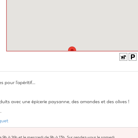
our l'apéritif... 
its avec une épicerie paysanne, des amandes et des olives !
.
quet 
de 9h à 16h et le mercredi de 9h à 13h. Sur rendez-vous le samedi.