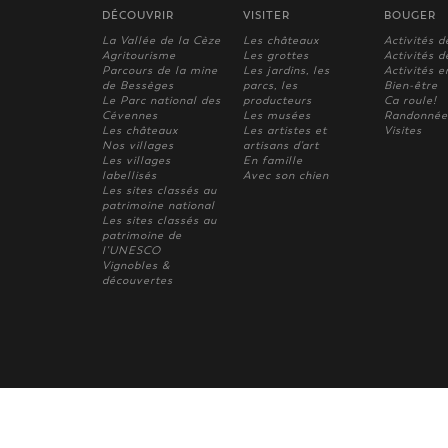
DÉCOUVRIR
VISITER
BOUGER
La Vallée de la Cèze
Les châteaux
Activités d
Agritourisme
Les grottes
Activités de
Parcours de la mine
Les jardins, les
Activités e
de Bessèges
parcs, les
Bien-être
Le Parc national des
producteurs
Ca roule!
Cévennes
Les musées
Randonnée
Les châteaux
Les artistes et
Visites
Nos villages
artisans d'art
Les villages
En famille
labellisés
Avec son chien
Les sites classés au
patrimoine national
Les sites classés au
patrimoine de
l'UNESCO
Vignobles &
découvertes