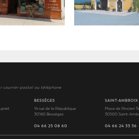
r courrier postal ou téléphone
BESSÈGES
SAINT-AMBROIX
uynet
14 rue de la République
Place de l'Ancien 
30160 Bessèges
30500 Saint-Ambr
04 66 25 08 60
04 66 24 33 36