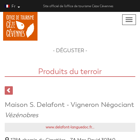
Fr
Site officiel de l’office de tourisme Cèze Cévennes
Toggle
naviga
- DÉGUSTER -
Produits du terroir
Maison S. Delafont - Vigneron Négociant
Vézénobres
www.delafont-languedoc.fr...