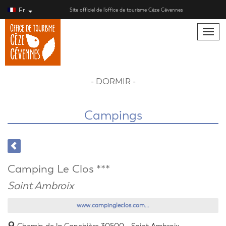
Fr
Site officiel de l’office de tourisme Cèze Cévennes
Toggle
naviga
- DORMIR -
Campings
Camping Le Clos ***
Saint Ambroix
www.campingleclos.com...